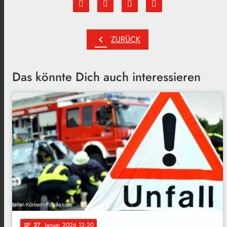
chevron_left
ZURÜCK
Das könnte Dich auch interessieren
27
. Januar 2026 13:20
notes