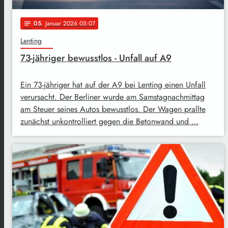
05
. Januar 2026 05:07
notes
Lenting
73-jähriger bewusstlos - Unfall auf A9
Ein 73-jähriger hat auf der A9 bei Lenting einen Unfall
verursacht. Der Berliner wurde am Samstagnachmittag
am Steuer seines Autos bewusstlos. Der Wagen prallte
zunächst unkontrolliert gegen die Betonwand und …