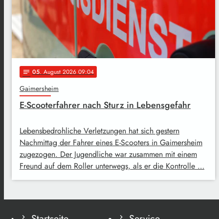
05
. August 2026 09:04
notes
Gaimersheim
E-Scooterfahrer nach Sturz in Lebensgefahr
Lebensbedrohliche Verletzungen hat sich gestern
Nachmittag der Fahrer eines E-Scooters in Gaimersheim
zugezogen. Der Jugendliche war zusammen mit einem
Freund auf dem Roller unterwegs, als er die Kontrolle …
Startseite
Service