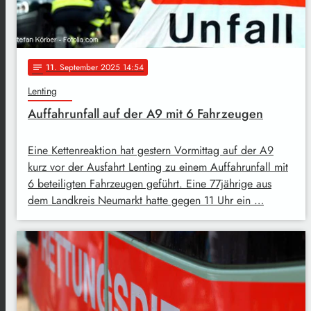
11
. September 2025 14:54
notes
Lenting
Auffahrunfall auf der A9 mit 6 Fahrzeugen
Eine Kettenreaktion hat gestern Vormittag auf der A9
kurz vor der Ausfahrt Lenting zu einem Auffahrunfall mit
6 beteiligten Fahrzeugen geführt. Eine 77jährige aus
dem Landkreis Neumarkt hatte gegen 11 Uhr ein …