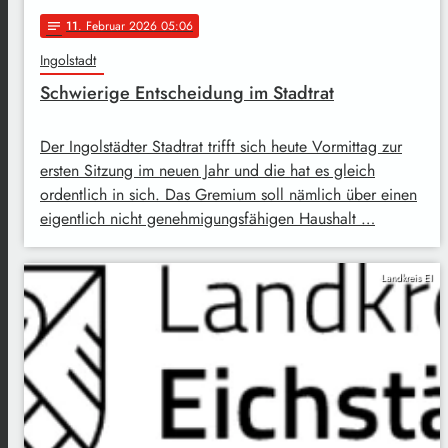
11
. Februar 2026 05:06
notes
Ingolstadt
Schwierige Entscheidung im Stadtrat
Der Ingolstädter Stadtrat trifft sich heute Vormittag zur
ersten Sitzung im neuen Jahr und die hat es gleich
ordentlich in sich. Das Gremium soll nämlich über einen
eigentlich nicht genehmigungsfähigen Haushalt …
Landkreis EI