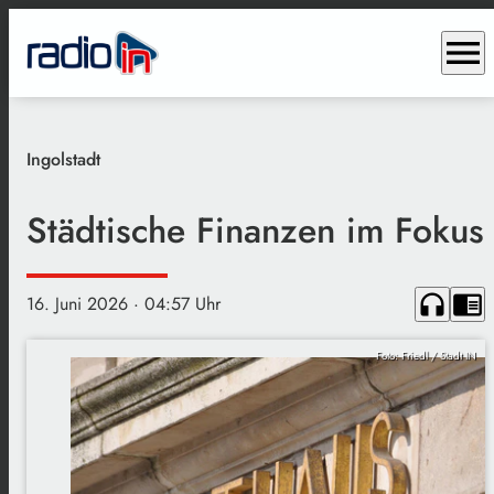
menu
Ingolstadt
Städtische Finanzen im Fokus
headphones
chrome_reader_mode
16. Juni 2026
· 04:57 Uhr
Foto: Friedl / Stadt IN