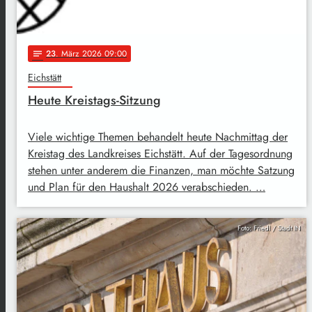
23
. März 2026 09:00
notes
Eichstätt
Heute Kreistags-Sitzung
Viele wichtige Themen behandelt heute Nachmittag der
Kreistag des Landkreises Eichstätt. Auf der Tagesordnung
stehen unter anderem die Finanzen, man möchte Satzung
und Plan für den Haushalt 2026 verabschieden. …
Foto: Friedl / Stadt IN