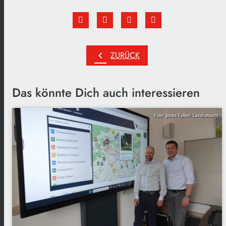
chevron_left
ZURÜCK
Das könnte Dich auch interessieren
Foto: Jonas Faller/ Landratsamt