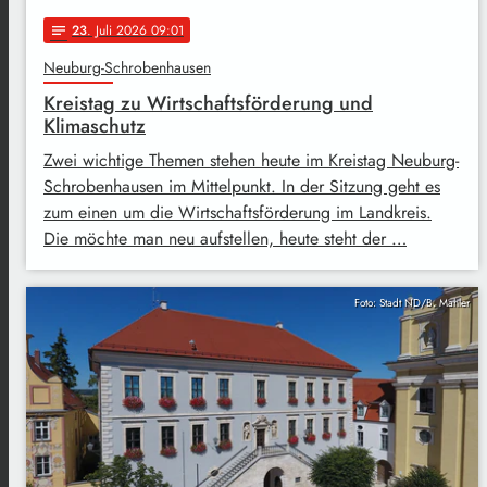
23
. Juli 2026 09:01
notes
Neuburg-Schrobenhausen
Kreistag zu Wirtschaftsförderung und
Klimaschutz
Zwei wichtige Themen stehen heute im Kreistag Neuburg-
Schrobenhausen im Mittelpunkt. In der Sitzung geht es
zum einen um die Wirtschaftsförderung im Landkreis.
Die möchte man neu aufstellen, heute steht der …
Foto: Stadt ND/B. Mahler