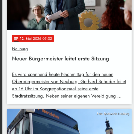
12
. Mai 2026 05:02
notes
Neuburg
Neuer Bürgermeister leitet erste Sitzung
Es wird spannend heute Nachmittag für den neuen
Oberbürgermeister von Neuburg. Gerhard Schoder leitet
ab 16 Uhr im Kongregationssaal seine erste
Stadtratssitzung. Neben seiner eigenen Vereidigung …
Foto: Stadtwerke Neuburg