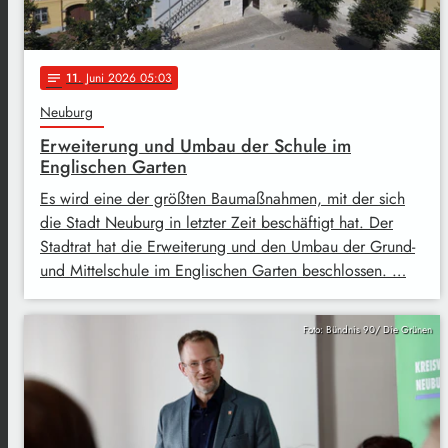
11
. Juni 2026 05:03
notes
Neuburg
Erweiterung und Umbau der Schule im
Englischen Garten
Es wird eine der größten Baumaßnahmen, mit der sich
die Stadt Neuburg in letzter Zeit beschäftigt hat. Der
Stadtrat hat die Erweiterung und den Umbau der Grund-
und Mittelschule im Englischen Garten beschlossen. …
Foto: Bündnis 90/ Die Grünen