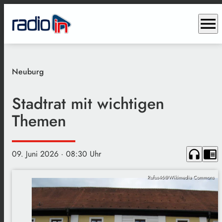
menu
Neuburg
Stadtrat mit wichtigen
Themen
headphones
chrome_reader_mode
09. Juni 2026
· 08:30 Uhr
Rufus46@Wikimedia Commons