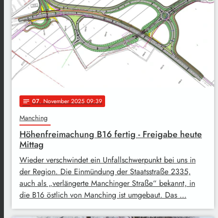
07
. November 2025 09:39
notes
Manching
Höhenfreimachung B16 fertig - Freigabe heute
Mittag
Wieder verschwindet ein Unfallschwerpunkt bei uns in
der Region. Die Einmündung der Staatsstraße 2335,
auch als „verlängerte Manchinger Straße“ bekannt, in
die B16 östlich von Manching ist umgebaut. Das …