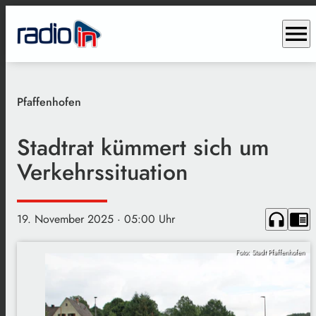
menu
Pfaffenhofen
Stadtrat kümmert sich um
Verkehrssituation
headphones
chrome_reader_mode
19. November 2025
· 05:00 Uhr
Foto: Stadt Pfaffenhofen