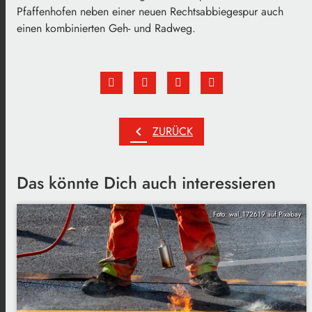
Pfaffenhofen neben einer neuen Rechtsabbiegespur auch
einen kombinierten Geh- und Radweg.
chevron_left
ZURÜCK
Das könnte Dich auch interessieren
Foto: wal_172619 auf Pixabay