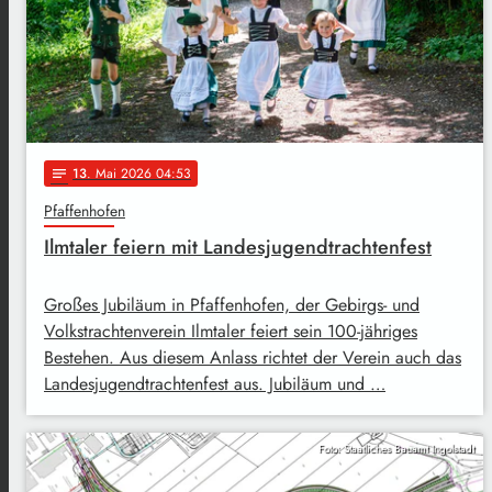
13
. Mai 2026 04:53
notes
Pfaffenhofen
Ilmtaler feiern mit Landesjugendtrachtenfest
Großes Jubiläum in Pfaffenhofen, der Gebirgs- und
Volkstrachtenverein Ilmtaler feiert sein 100-jähriges
Bestehen. Aus diesem Anlass richtet der Verein auch das
Landesjugendtrachtenfest aus. Jubiläum und …
Foto: Staatliches Bauamt Ingolstadt