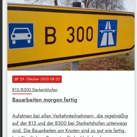
21
. Oktober 2025 08:22
notes
B13/B300 Starkertshofen
Bauarbeiten morgen fertig
Aufatmen bei allen Verkehrsteilnehmern, die regelmäßig
auf der B13 und der B300 bei Starkertshofen unterwegs
sind. Die Bauarbeiten am Knoten sind so gut wie fertig,