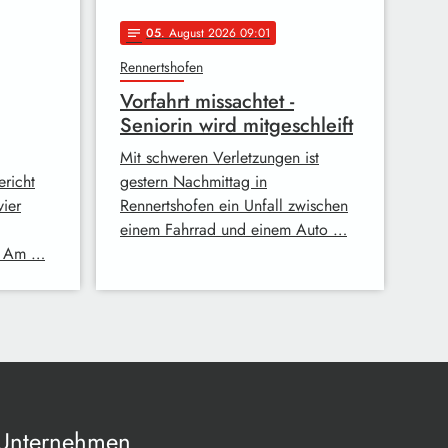
05
. August 2026 09:01
notes
Rennertshofen
Vorfahrt missachtet -
Seniorin wird mitgeschleift
Mit schweren Verletzungen ist
richt
gestern Nachmittag in
vier
Rennertshofen ein Unfall zwischen
einem Fahrrad und einem Auto …
n. Am …
Unternehmen