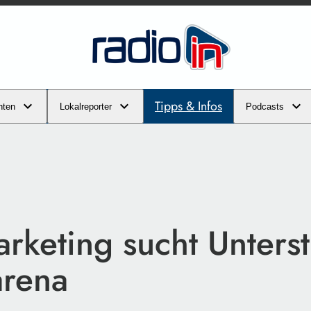
Tipps & Infos
hten
Lokalreporter
Podcasts
rketing sucht Unterst
arena