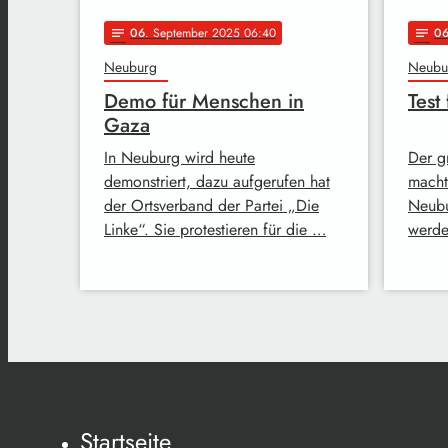
06
. September 2025 06:40
0
notes
notes
Neuburg
Neubu
Demo für Menschen in
Test
Gaza
In Neuburg wird heute
Der g
demonstriert, dazu aufgerufen hat
macht 
der Ortsverband der Partei „Die
Neubu
Linke“. Sie protestieren für die …
werde
Startseite