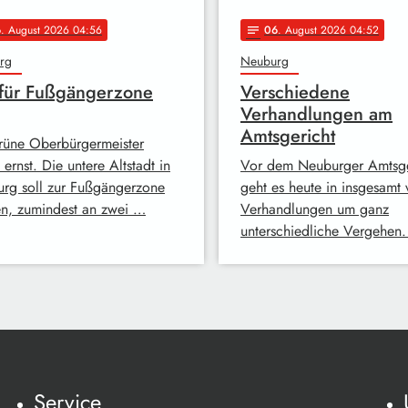
6
. August 2026 04:56
06
. August 2026 04:52
notes
rg
Neuburg
 für Fußgängerzone
Verschiedene
Verhandlungen am
Amtsgericht
rüne Oberbürgermeister
ernst. Die untere Altstadt in
Vor dem Neuburger Amtsge
rg soll zur Fußgängerzone
geht es heute in insgesamt 
n, zumindest an zwei …
Verhandlungen um ganz
unterschiedliche Vergehe
Service