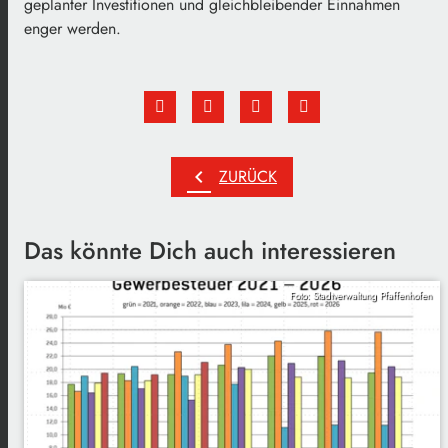
geplanter Investitionen und gleichbleibender Einnahmen
enger werden.
chevron_left
ZURÜCK
Das könnte Dich auch interessieren
Foto: Stadtverwaltung Pfaffenhofen