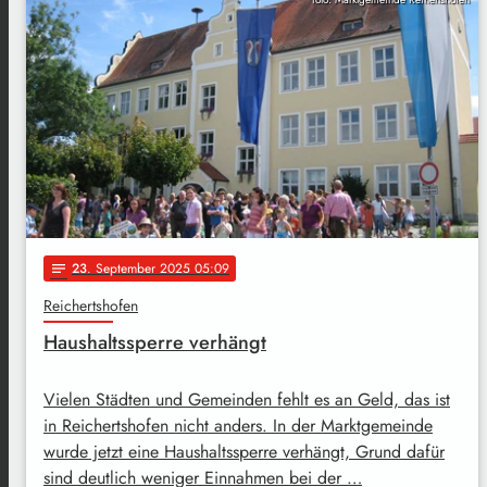
23
. September 2025 05:09
notes
Reichertshofen
Haushaltssperre verhängt
Vielen Städten und Gemeinden fehlt es an Geld, das ist
in Reichertshofen nicht anders. In der Marktgemeinde
wurde jetzt eine Haushaltssperre verhängt, Grund dafür
sind deutlich weniger Einnahmen bei der …