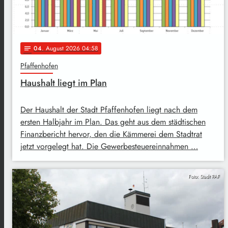
04
. August 2026 04:58
notes
Pfaffenhofen
Haushalt liegt im Plan
Der Haushalt der Stadt Pfaffenhofen liegt nach dem
ersten Halbjahr im Plan. Das geht aus dem städtischen
Finanzbericht hervor, den die Kämmerei dem Stadtrat
jetzt vorgelegt hat. Die Gewerbesteuereinnahmen …
Foto: Stadt PAF