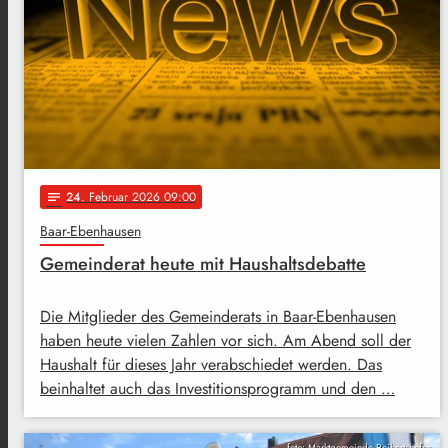
24
. Februar 2026 09:00
notes
Baar-Ebenhausen
Gemeinderat heute mit Haushaltsdebatte
Die Mitglieder des Gemeinderats in Baar-Ebenhausen
haben heute vielen Zahlen vor sich. Am Abend soll der
Haushalt für dieses Jahr verabschiedet werden. Das
beinhaltet auch das Investitionsprogramm und den …
foto: Marktgemeinde Reihertshofen