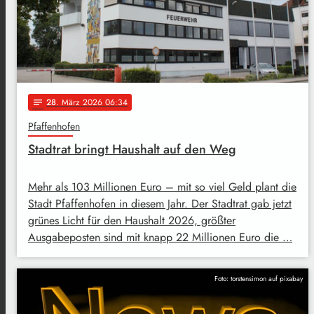
28
. März 2026 06:34
notes
Pfaffenhofen
Stadtrat bringt Haushalt auf den Weg
Mehr als 103 Millionen Euro – mit so viel Geld plant die
Stadt Pfaffenhofen in diesem Jahr. Der Stadtrat gab jetzt
grünes Licht für den Haushalt 2026, größter
Ausgabeposten sind mit knapp 22 Millionen Euro die …
Foto: torstensimon auf pixabay