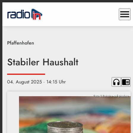
menu
Pfaffenhofen
Stabiler Haushalt
headphones
chrome_reader_mode
04. August 2025
· 14:15 Uhr
Foto: S.Buissine auf pixabay