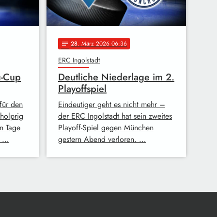
28
. März 2026 06:36
notes
ERC Ingolstadt
u-Cup
Deutliche Niederlage im 2.
Playoffspiel
für den
Eindeutiger geht es nicht mehr –
holprig
der ERC Ingolstadt hat sein zweites
en Tage
Playoff-Spiel gegen München
r …
gestern Abend verloren. …