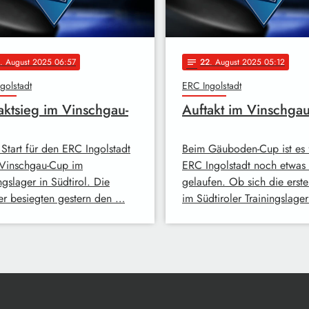
. August 2025 06:57
22
. August 2025 05:12
notes
golstadt
ERC Ingolstadt
aktsieg im Vinschgau-
Auftakt im Vinschga
 Start für den ERC Ingolstadt
Beim Gäuboden-Cup ist es 
Vinschgau-Cup im
ERC Ingolstadt noch etwas 
ngslager in Südtirol. Die
gelaufen. Ob sich die erst
er besiegten gestern den …
im Südtiroler Trainingslage