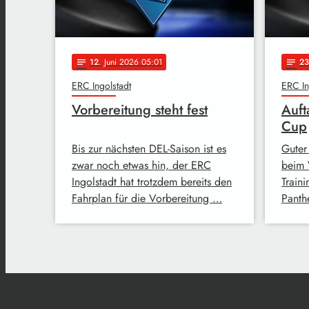
12
. Juni 2026 05:01
23
notes
notes
ERC Ingolstadt
ERC In
Vorbereitung steht fest
Auft
Cup
Bis zur nächsten DEL-Saison ist es
Guter
zwar noch etwas hin, der ERC
beim 
Ingolstadt hat trotzdem bereits den
Traini
Fahrplan für die Vorbereitung …
Panth