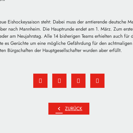
neue Eishockeysaison steht: Dabei muss der amtierende deutsche Me
mber nach Mannheim. Die Hauptrunde endet am 1. März. Zum erste
ieder am Neujahrstag. Alle 14 bisherigen Teams erhielten auch für
atte es Gerüchte um eine mögliche Gefährdung für den achtmaligen
en Bürgschaften der Hauptgesellschafter wurden aber erfüllt.
chevron_left
ZURÜCK