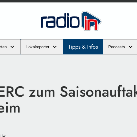
Tipps & Infos
hten
Lokalreporter
Podcasts
 ERC zum Saisonaufta
eim
Uhr