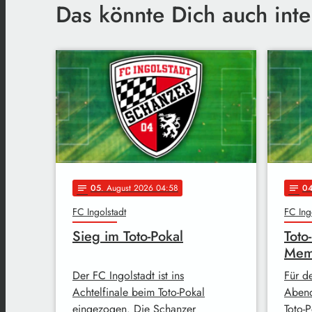
Das könnte Dich auch inte
05
. August 2026 04:58
0
notes
notes
FC Ingolstadt
FC Ing
Sieg im Toto-Pokal
Toto
Mem
Der FC Ingolstadt ist ins
Für d
Achtelfinale beim Toto-Pokal
Abend
eingezogen. Die Schanzer
Toto-