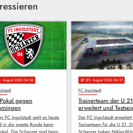
ressieren
F
4
. August 2026 04:56
01
. August 2026 06:37
notes
olstadt
FC Ingolstadt
-Pokal gegen
Trainerteam der U 21
mingen
erweitert und Testspi
en FC Ingolstadt geht es heute
Der FC Ingolstadt erweitert
 in die zweite Runde beim
Trainerteam für die U 21. D
Pokal. Die Schanzer sind beim
Schanzer haben Niklas-Wil