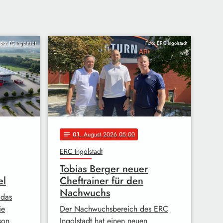
oto: FC Ingolstadt
Foto: ERC Ingolstadt
01
. August 2026 05:00
notes
ERC Ingolstadt
Tobias Berger neuer
el
Cheftrainer für den
Nachwuchs
 das
ie
Der Nachwuchsbereich des ERC
son
Ingolstadt hat einen neuen