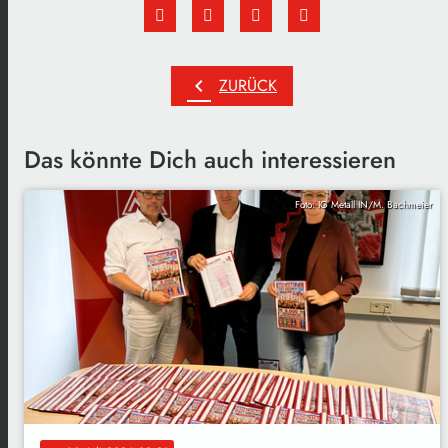
chevron_left
ZURÜCK
Das könnte Dich auch interessieren
Foto: IG Metall IN/M. Bachmeier