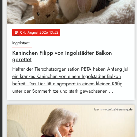
04
. August 2026 13:52
notes
Ingolstadt
Kaninchen Filipp von Ingolstädter Balkon
gerettet
Helfer der Tierschutzorganisation PETA haben Anfang Juli
ein krankes Kaninchen von einem Ingolstädter Balkon
befreit. Das Tier litt eingesperrt in einem kleinen Käfig
unter der Sommerhitze und stark gewachsenen …
foto: www.polizei-beratung.de