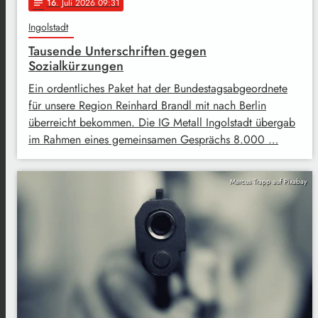
16
. Juli 2026 09:31
notes
Ingolstadt
Tausende Unterschriften gegen
Sozialkürzungen
Ein ordentliches Paket hat der Bundestagsabgeordnete
für unsere Region Reinhard Brandl mit nach Berlin
überreicht bekommen. Die IG Metall Ingolstadt übergab
im Rahmen eines gemeinsamen Gesprächs 8.000 …
Marcus Trapp auf Pixabay