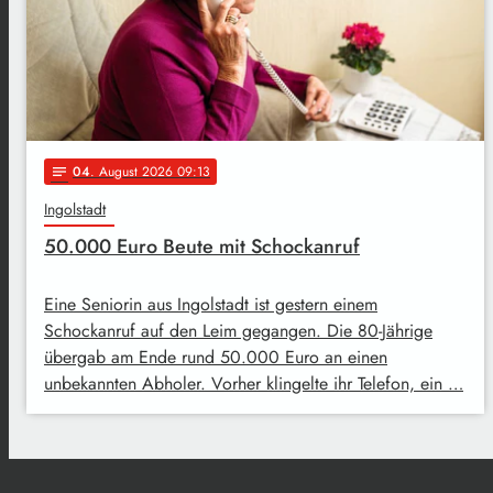
04
. August 2026 09:13
notes
Ingolstadt
50.000 Euro Beute mit Schockanruf
Eine Seniorin aus Ingolstadt ist gestern einem
Schockanruf auf den Leim gegangen. Die 80-Jährige
übergab am Ende rund 50.000 Euro an einen
unbekannten Abholer. Vorher klingelte ihr Telefon, ein …