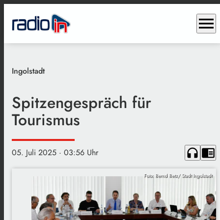
menu
Ingolstadt
Spitzengespräch für
Tourismus
headphones
chrome_reader_mode
05. Juli 2025
· 03:56 Uhr
Foto: Bernd Betz/ Stadt Ingolstadt