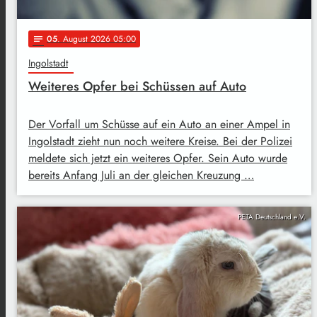
05
. August 2026 05:00
notes
Ingolstadt
Weiteres Opfer bei Schüssen auf Auto
Der Vorfall um Schüsse auf ein Auto an einer Ampel in
Ingolstadt zieht nun noch weitere Kreise. Bei der Polizei
meldete sich jetzt ein weiteres Opfer. Sein Auto wurde
bereits Anfang Juli an der gleichen Kreuzung …
PETA Deutschland e.V.