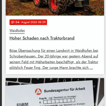
04
. August 2026 08:59
notes
Waidhofen
Hoher Schaden nach Traktorbrand
Böse Überraschung für einen Landwirt in Waidhofen bei
Schrobenhausen. Der 20-Jährige war gestern Abend auf
seinem Feld mit Mäharbeiten beschäftigt, als der Traktor
plötzlich Feuer fing. Der junge Mann brachte sich …