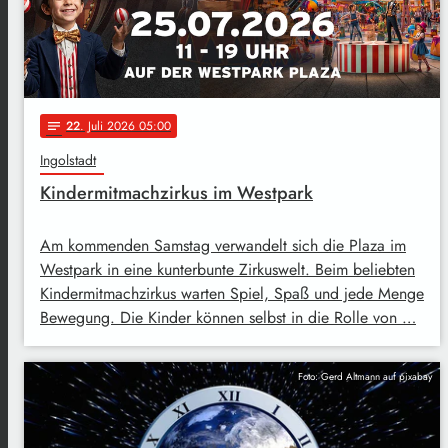
22
. Juli 2026 05:00
notes
Ingolstadt
Kindermitmachzirkus im Westpark
Am kommenden Samstag verwandelt sich die Plaza im
Westpark in eine kunterbunte Zirkuswelt. Beim beliebten
Kindermitmachzirkus warten Spiel, Spaß und jede Menge
Bewegung. Die Kinder können selbst in die Rolle von …
Foto: Gerd Altmann auf pixabay