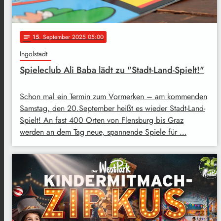
15
. September 2025 05:00
notes
Ingolstadt
Spieleclub Ali Baba lädt zu "Stadt-Land-Spielt!"
Schon mal ein Termin zum Vormerken – am kommenden
Samstag, den 20.September heißt es wieder Stadt-Land-
Spielt! An fast 400 Orten von Flensburg bis Graz
werden an dem Tag neue, spannende Spiele für …