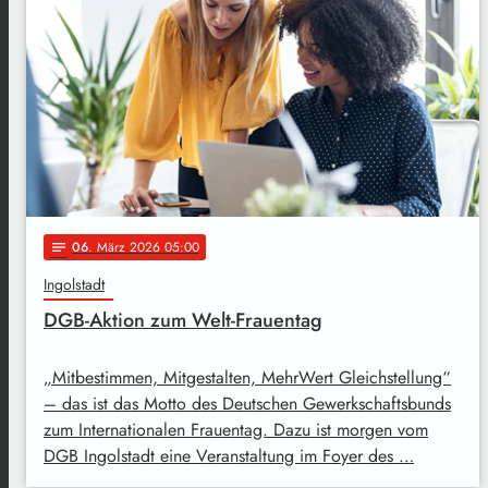
06
. März 2026 05:00
notes
Ingolstadt
DGB-Aktion zum Welt-Frauentag
„Mitbestimmen, Mitgestalten, MehrWert Gleichstellung“
– das ist das Motto des Deutschen Gewerkschaftsbunds
zum Internationalen Frauentag. Dazu ist morgen vom
DGB Ingolstadt eine Veranstaltung im Foyer des …