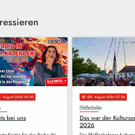
ressieren
Foto: Stad
6
. August 2026 05:00
05
. August 2026 07:56
notes
n
Pfaffenhofen
ts bei uns
Das war der Kulturs
2026
este-Finder für das Radio IN-
Der Pfaffenhofener Kultur