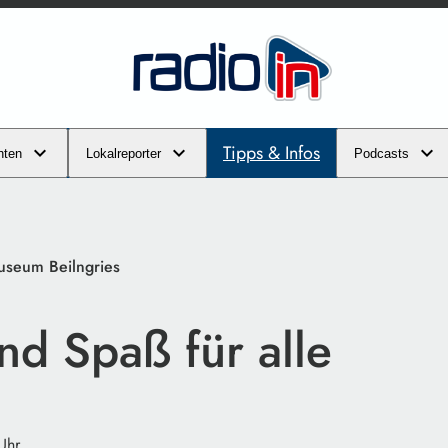
Tipps & Infos
hten
Lokalreporter
Podcasts
useum Beilngries
nd Spaß für alle
Uhr