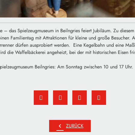
ie – das Spielzeugmuseum in Beilngries feiert Jubiläum. Zu diesem
n Familientag mit Attraktionen für kleine und große Besucher. Al
renner dürfen ausprobiert werden. Eine Kegelbahn und eine Maßk
rd die Waffelbäckerei angeheizt, bei der mit historischen Eisen f
Spielzeugmuseum Beilngries: Am Sonntag zwischen 10 und 17 Uhr.
chevron_left
ZURÜCK