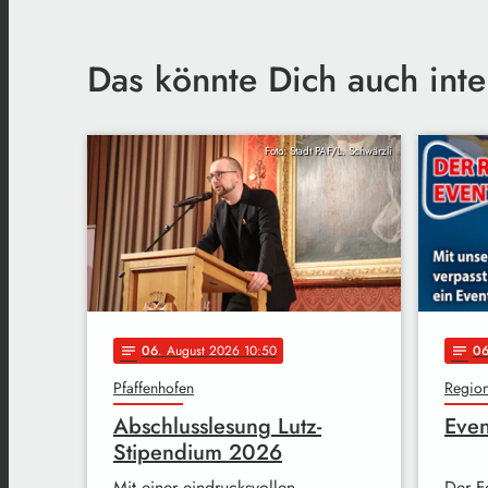
Das könnte Dich auch inte
Foto: Stadt PAF/L. Schwärzli
06
. August 2026 10:50
0
notes
notes
Pfaffenhofen
Regio
Abschlusslesung Lutz-
Even
Stipendium 2026
Mit einer eindrucksvollen
Der F