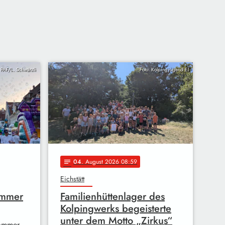
t PAF/L. Schwärzli
Foto: Kolpingjugend EI
04
. August 2026 08:59
notes
Eichstätt
ommer
Familienhüttenlager des
Kolpingwerks begeisterte
unter dem Motto „Zirkus“
sommer