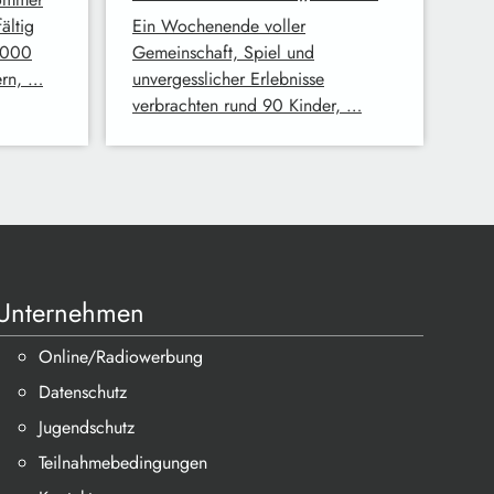
ältig
Ein Wochenende voller
4.000
Gemeinschaft, Spiel und
ern, …
unvergesslicher Erlebnisse
verbrachten rund 90 Kinder, …
Unternehmen
Online/Radiowerbung
Datenschutz
Jugendschutz
Teilnahmebedingungen