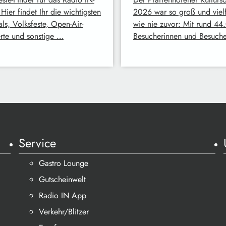
Hier findet Ihr die wichtigsten
2026 war so groß und vielf
als, Volksfeste, Open-Air-
wie nie zuvor: Mit rund 4
rte und sonstige …
Besucherinnen und Besuch
Service
Gastro Lounge
Gutscheinwelt
Radio IN App
Verkehr/Blitzer