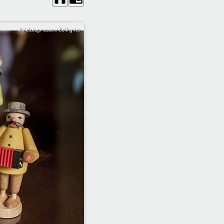
Spielzeugmuseum Beilngries