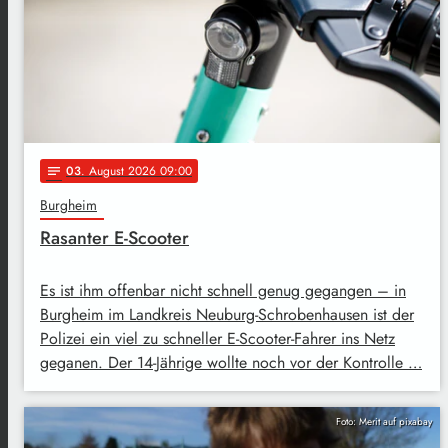
03
. August 2026 09:00
notes
Burgheim
Rasanter E-Scooter
Es ist ihm offenbar nicht schnell genug gegangen – in
Burgheim im Landkreis Neuburg-Schrobenhausen ist der
Polizei ein viel zu schneller E-Scooter-Fahrer ins Netz
geganen. Der 14-Jährige wollte noch vor der Kontrolle …
Foto: Merit auf pixabay