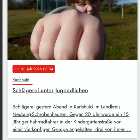
31
. Juli 2026 08:04
notes
Karlshuld
Schlägerei unter Jugendlichen
Schlägerei gestern Abend in Karlshuld im Landkreis
Neuburg-Schrobenhausen. Gegen 20 Uhr wurde ein 15-
jähriger Fahrradfahrer in der Kindergartenstraße von
einer vierköpfigen Gruppe angehalten, drei von ihnen …