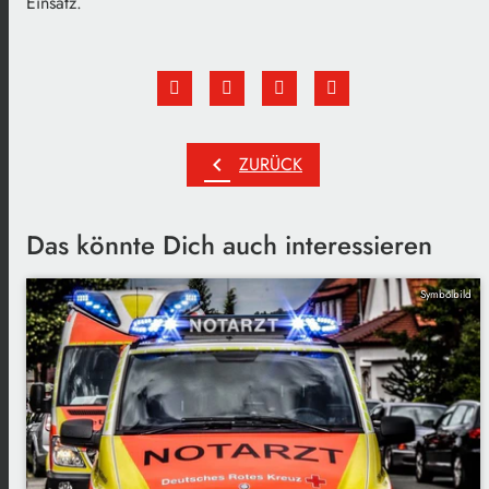
Einsatz.
chevron_left
ZURÜCK
Das könnte Dich auch interessieren
Symbolbild