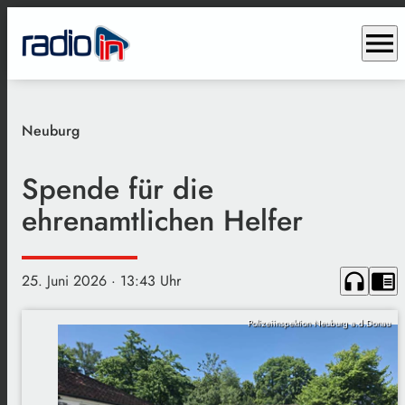
menu
Neuburg
Spende für die
ehrenamtlichen Helfer
headphones
chrome_reader_mode
25. Juni 2026
· 13:43 Uhr
Polizeiinspektion Neuburg a.d.Donau