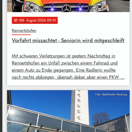
05
. August 2026 09:01
notes
Rennertshofen
Vorfahrt missachtet - Seniorin wird mitgeschleift
Mit schweren Verletzungen ist gestern Nachmittag in
Rennertshofen ein Unfall zwischen einem Fahrrad und
einem Auto zu Ende gegangen. Eine Radlerin wollte
nach rechts abbiegen, übersah dabei aber einen PKW …
Foto: Stadtwerke Neuburg