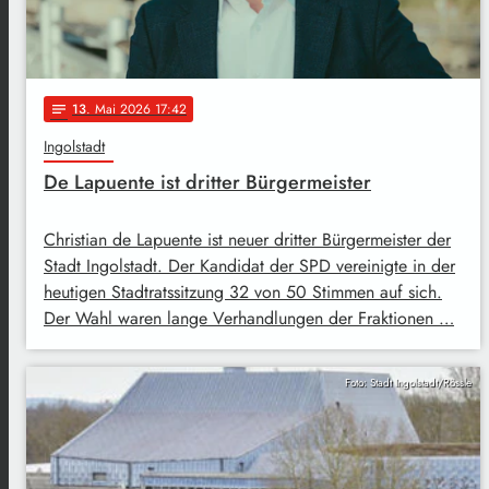
13
. Mai 2026 17:42
notes
Ingolstadt
De Lapuente ist dritter Bürgermeister
Christian de Lapuente ist neuer dritter Bürgermeister der
Stadt Ingolstadt. Der Kandidat der SPD vereinigte in der
heutigen Stadtratssitzung 32 von 50 Stimmen auf sich.
Der Wahl waren lange Verhandlungen der Fraktionen …
Foto: Stadt Ingolstadt/Rössle