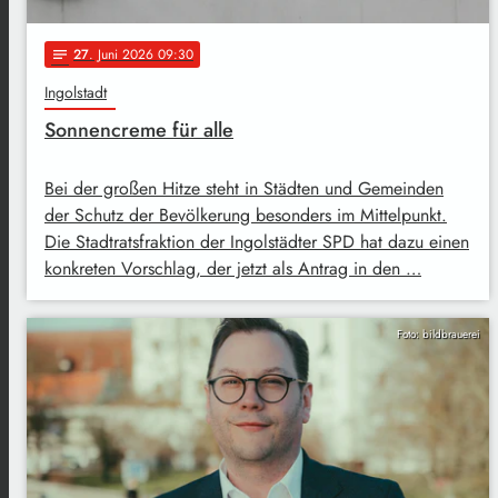
27
. Juni 2026 09:30
notes
Ingolstadt
Sonnencreme für alle
Bei der großen Hitze steht in Städten und Gemeinden
der Schutz der Bevölkerung besonders im Mittelpunkt.
Die Stadtratsfraktion der Ingolstädter SPD hat dazu einen
konkreten Vorschlag, der jetzt als Antrag in den …
Foto: bildbrauerei