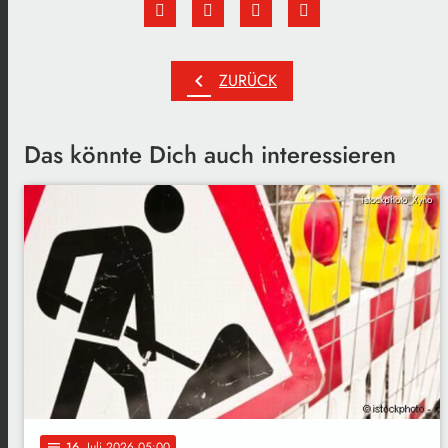
chevron_left
ZURÜCK
Das könnte Dich auch interessieren
istockphoto_Xyno
16
. Juli 2026 05:00
notes