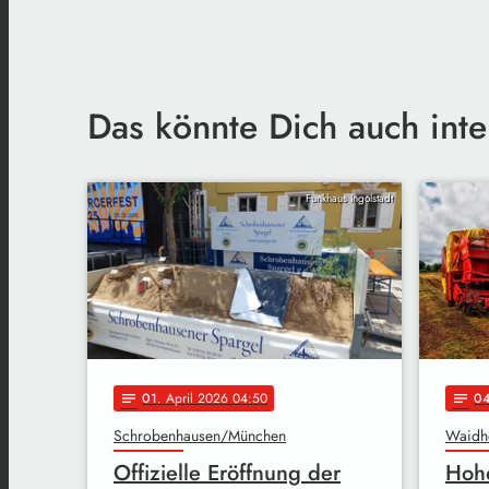
Das könnte Dich auch inte
Funkhaus Ingolstadt
01
. April 2026 04:50
0
notes
notes
Schrobenhausen/München
Waidh
Offizielle Eröffnung der
Hoh