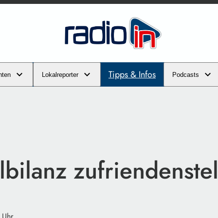
Tipps & Infos
hten
Lokalreporter
Podcasts
bilanz zufriendenste
 Uhr