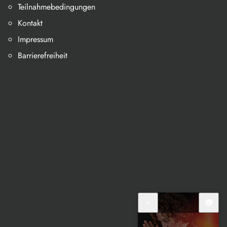
Teilnahmebedingungen
Kontakt
Impressum
Barrierefreiheit
expand_more
library_music