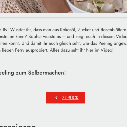
io IN!
Wusstet ihr, dass man aus Kokosöl, Zucker und Rosenblättern 
rstellen kann? Sophia wusste es – und zeigt euch in diesem Video
iten könnt.
Und damit ihr auch gleich seht, wie das Peeling angewa
 lieben Ferry ausprobiert.
Alles dazu seht ihr hier im Video!
eeling zum Selbermachen!
chevron_left
ZURÜCK
ressieren