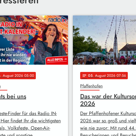
Foto: Stad
6
. August 2026 05:00
05
. August 2026 07:56
notes
n
Pfaffenhofen
ts bei uns
Das war der Kulturs
2026
este-Finder für das Radio IN-
Der Pfaffenhofener Kultur
Hier findet Ihr die wichtigsten
2026 war so groß und vielf
als, Volksfeste, Open-Air-
wie nie zuvor: Mit rund 4
rte und sonstige …
Besucherinnen und Besuch