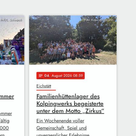
t PAF/L. Schwärzli
Foto: Kolpingjugend EI
04
. August 2026 08:59
notes
Eichstätt
ommer
Familienhüttenlager des
Kolpingwerks begeisterte
unter dem Motto „Zirkus“
sommer
ältig
Ein Wochenende voller
4.000
Gemeinschaft, Spiel und
ern, …
unvergesslicher Erlebnisse