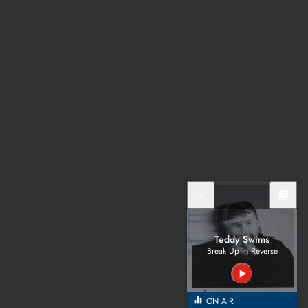
expand_more
library_music
Teddy Swims
Break Up In Reverse
play_arrow
equalizer
ON AIR