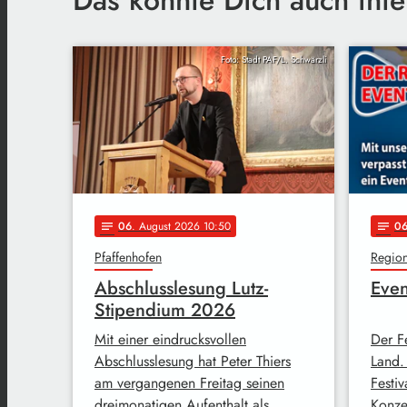
Foto: Stadt PAF/L. Schwärzli
06
. August 2026 10:50
0
notes
notes
Pfaffenhofen
Regio
Abschlusslesung Lutz-
Even
Stipendium 2026
Mit einer eindrucksvollen
Der F
Abschlusslesung hat Peter Thiers
Land. 
am vergangenen Freitag seinen
Festiv
dreimonatigen Aufenthalt als …
Konze