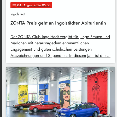
04
. August 2026 05:00
notes
Ingolstadt
ZONTA Preis geht an Ingolstädter Abiturientin
Der ZONTA Club Ingolstadt vergibt für junge Frauen und
Mädchen mit herausragedem ehrenamtlichen
Engagement und guten schulischen Leistungen
Auszeichnungen und Stipendien. In diesem Jahr ist die …
Foto: Audi AG/ Museum Mobile