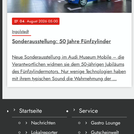
04
. August 2026 05:00
notes
Ingolstadt
Sonderausstellung: 50 Jahre Fünfzylinder
Neue Sonderausstellung im Audi Museum Mobile – die
Verantwortlichen widmen sie dem 50-jährigen Jubiläums
des Fünfzylindermotors. Nur wenige Technologien haben
mit ihrem typischen Sound die Wahrnehmung der …
Startseite
Service
Nachrichten
Gastro Lounge
Lokalreporter
Gutscheinwelt