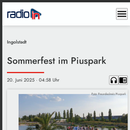
menu
Ingolstadt
Sommerfest im Piuspark
headphones
chrome_reader_mode
20. Juni 2025
· 04:58 Uhr
Foto: Freundeskreis Piuspark