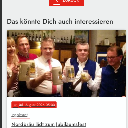
chevron_left
ZURÜCK
Das könnte Dich auch interessieren
05
. August 2026 05:00
notes
Ingolstadt
Nordbräu lädt zum Jubiläumsfest