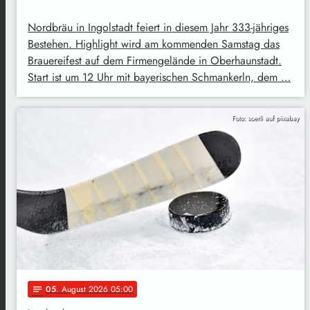
Nordbräu in Ingolstadt feiert in diesem Jahr 333-jähriges
Bestehen. Highlight wird am kommenden Samstag das
Brauereifest auf dem Firmengelände in Oberhaunstadt.
Start ist um 12 Uhr mit bayerischen Schmankerln, dem …
Foto: soerli auf pixabay
05
. August 2026 05:00
notes