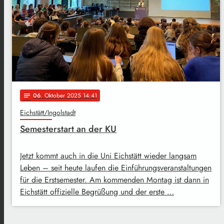
06
. Oktober 2025 14:41
notes
Eichstätt/Ingolstadt
Semesterstart an der KU
Jetzt kommt auch in die Uni Eichstätt wieder langsam
Leben – seit heute laufen die Einführungsveranstaltungen
für die Erstsemester. Am kommenden Montag ist dann in
Eichstätt offizielle Begrüßung und der erste …