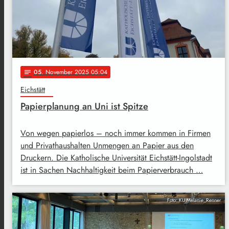
05
. November 2025 05:04
notes
Eichstätt
Papierplanung an Uni ist Spitze
Von wegen papierlos – noch immer kommen in Firmen
und Privathaushalten Unmengen an Papier aus den
Druckern. Die Katholische Universität Eichstätt-Ingolstadt
ist in Sachen Nachhaltigkeit beim Papierverbrauch …
Foto: KU Melanie_Renner