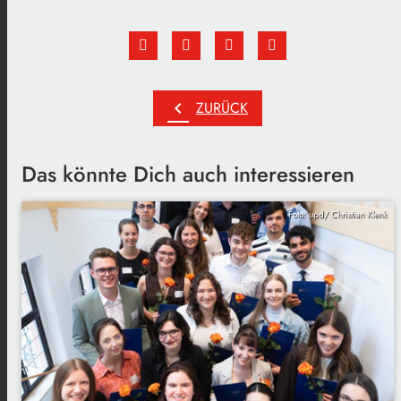
chevron_left
ZURÜCK
Das könnte Dich auch interessieren
Foto: upd/ Christian Klenk