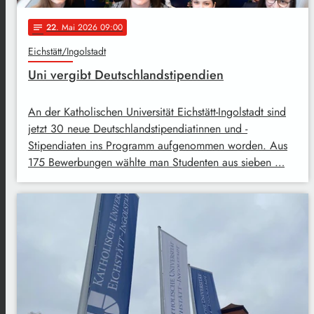
22
. Mai 2026 09:00
notes
Eichstätt/Ingolstadt
Uni vergibt Deutschlandstipendien
An der Katholischen Universität Eichstätt-Ingolstadt sind
jetzt 30 neue Deutschlandstipendiatinnen und -
Stipendiaten ins Programm aufgenommen worden. Aus
175 Bewerbungen wählte man Studenten aus sieben …