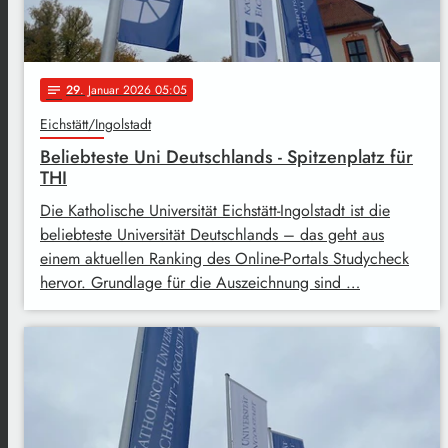
29
. Januar 2026 05:05
notes
Eichstätt/Ingolstadt
Beliebteste Uni Deutschlands - Spitzenplatz für
THI
Die Katholische Universität Eichstätt-Ingolstadt ist die
beliebteste Universität Deutschlands – das geht aus
einem aktuellen Ranking des Online-Portals Studycheck
hervor. Grundlage für die Auszeichnung sind …