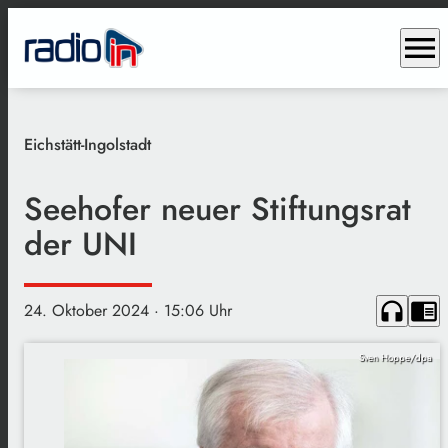
menu
Eichstätt-Ingolstadt
Seehofer neuer Stiftungsrat
der UNI
headphones
chrome_reader_mode
24. Oktober 2024
· 15:06 Uhr
Sven Hoppe/dpa