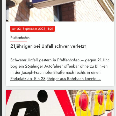
23
. September 2025 11:21
notes
Pfaffenhofen
21jähriger bei Unfall schwer verletzt
Schwerer Unfall gestern in Pfaffenhofen – gegen 21 Uhr
bog ein 26jähriger Autofahrer offenbar ohne zu Blinken
in der Joseph-Fraunhofer-Straße nach rechts in einen
Parkplatz ab. Ein 28jähriger aus Rohrbach konnte …
istockphoto_Xyno