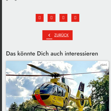
chevron_left
ZURÜCK
Das könnte Dich auch interessieren
ADAC