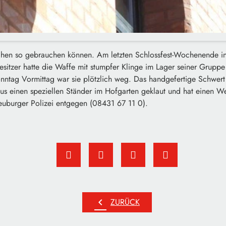
en so gebrauchen können. Am letzten Schlossfest-Wochenende in 
sitzer hatte die Waffe mit stumpfer Klinge im Lager seiner Gruppe 
ntag Vormittag war sie plötzlich weg. Das handgefertige Schwer
us einen speziellen Ständer im Hofgarten geklaut und hat einen W
uburger Polizei entgegen (08431 67 11 0).
chevron_left
ZURÜCK