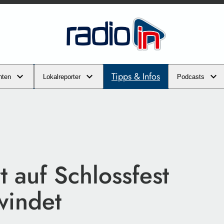
Tipps & Infos
hten
Lokalreporter
Podcasts
 auf Schlossfest
windet