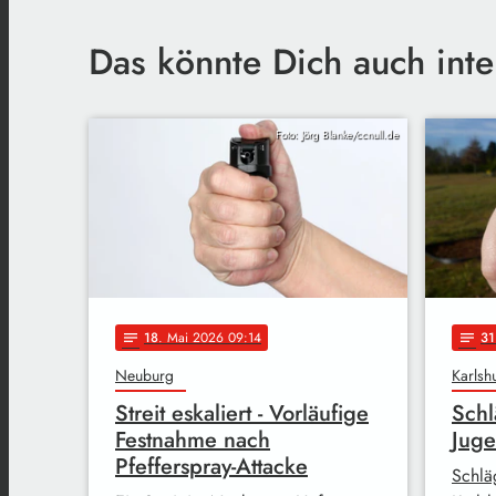
Das könnte Dich auch inte
Foto: Jörg Blanke/ccnull.de
18
. Mai 2026 09:14
31
notes
notes
Neuburg
Karlsh
Streit eskaliert - Vorläufige
Schl
Festnahme nach
Juge
Pfefferspray-Attacke
Schlä