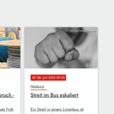
Foto: pxhere.com
Tom und Nicki Löschner
26
. Juni 2026 08:30
notes
Neuburg
ruch -
Streit im Bus eskaliert
ute Früh
Ein Streit in einem Linienbus ist