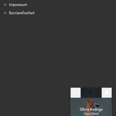
Impressum
Barrierefreiheit
expand_more
library_music
Olivia Rodrigo
Drop Dead