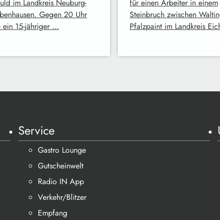
huld im Landkreis Neuburg-
für einen Arbeiter in einem
benhausen. Gegen 20 Uhr
Steinbruch zwischen Walti
 ein 15-jähriger …
Pfalzpaint im Landkreis Eic
Service
Gastro Lounge
Gutscheinwelt
Radio IN App
Verkehr/Blitzer
Empfang