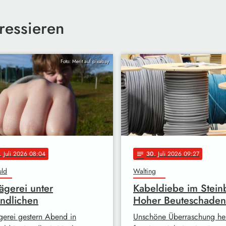
ressieren
Foto: Merit auf pixabay
. Juli 2026 08:04
30
. Juli 2026 09:27
notes
uld
Walting
ägerei unter
Kabeldiebe im Steinb
ndlichen
Hoher Beuteschaden
gerei gestern Abend in
Unschöne Überraschung he