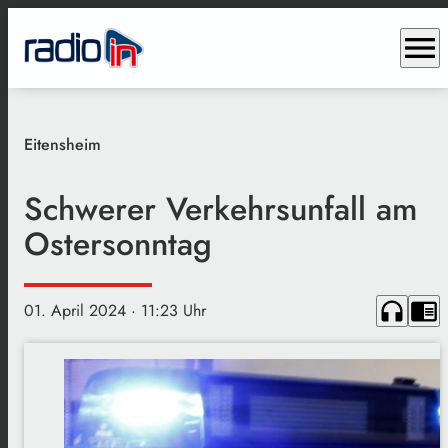
menu
Eitensheim
Schwerer Verkehrsunfall am
Ostersonntag
headphones
chrome_reader_mode
01. April 2024
· 11:23 Uhr