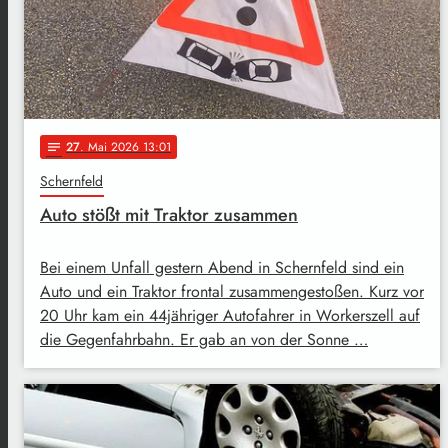
27
. Mai 2026 13:01
notes
Schernfeld
Auto stößt mit Traktor zusammen
Bei einem Unfall gestern Abend in Schernfeld sind ein
Auto und ein Traktor frontal zusammengestoßen. Kurz vor
20 Uhr kam ein 44jähriger Autofahrer in Workerszell auf
die Gegenfahrbahn. Er gab an von der Sonne …