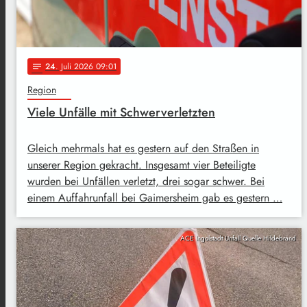
24
. Juli 2026 09:01
notes
Region
Viele Unfälle mit Schwerverletzten
Gleich mehrmals hat es gestern auf den Straßen in
unserer Region gekracht. Insgesamt vier Beteiligte
wurden bei Unfällen verletzt, drei sogar schwer. Bei
einem Auffahrunfall bei Gaimersheim gab es gestern …
ACE Ingolstadt Unfall Quelle Hildebrand