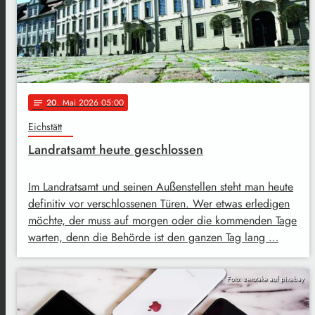
20
. Mai 2026 05:00
notes
Eichstätt
Landratsamt heute geschlossen
Im Landratsamt und seinen Außenstellen steht man heute
definitiv vor verschlossenen Türen. Wer etwas erledigen
möchte, der muss auf morgen oder die kommenden Tage
warten, denn die Behörde ist den ganzen Tag lang …
Foto: zerotake auf pixabay