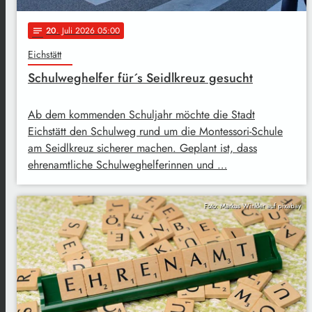
20
. Juli 2026 05:00
notes
Eichstätt
Schulweghelfer für´s Seidlkreuz gesucht
Ab dem kommenden Schuljahr möchte die Stadt
Eichstätt den Schulweg rund um die Montessori-Schule
am Seidlkreuz sicherer machen. Geplant ist, dass
ehrenamtliche Schulweghelferinnen und …
Foto: Markus Winkler auf pixabay