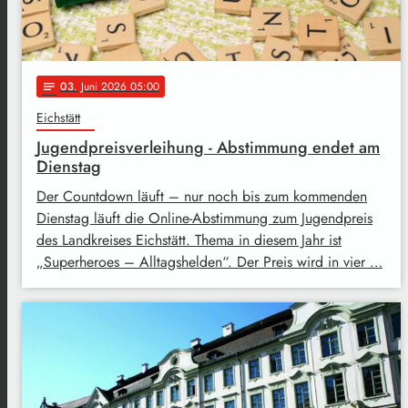
03
. Juni 2026 05:00
notes
Eichstätt
Jugendpreisverleihung - Abstimmung endet am
Dienstag
Der Countdown läuft – nur noch bis zum kommenden
Dienstag läuft die Online-Abstimmung zum Jugendpreis
des Landkreises Eichstätt. Thema in diesem Jahr ist
„Superheroes – Alltagshelden“. Der Preis wird in vier …