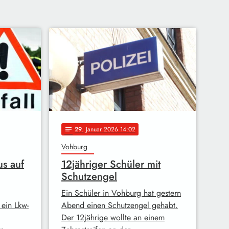
29
. Januar 2026 14:02
notes
Vohburg
us auf
12jähriger Schüler mit
Schutzengel
Ein Schüler in Vohburg hat gestern
 ein Lkw-
Abend einen Schutzengel gehabt.
Der 12jährige wollte an einem