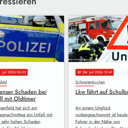
ressieren
Foto: Radio IN
. Juli 2026 05:03
24
. Juli 2026 12:41
notes
feld
Schweitenkirchen
enser Schaden bei
Lkw fährt auf Schulb
ll mit Oldtimer
isenfeld hat sich am
An einem Unglück
agnachmittag ein Unfall mit
vorbeigeschrammt ist heute
 sehr hohen Schaden
Fahrer in der Nähe von