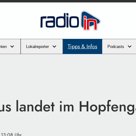
Tipps & Infos
hten
Lokalreporter
Podcasts
us landet im Hopfeng
· 13:08 Uhr