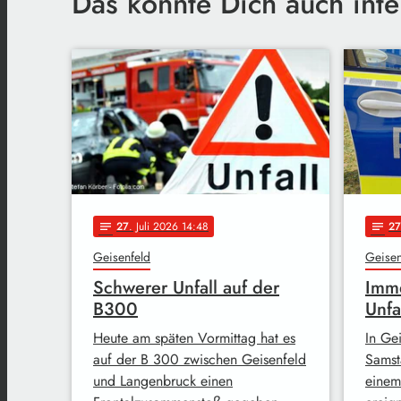
Das könnte Dich auch inte
27
. Juli 2026 14:48
27
notes
notes
Geisenfeld
Geisen
Schwerer Unfall auf der
Imm
B300
Unfa
Heute am späten Vormittag hat es
In Ge
auf der B 300 zwischen Geisenfeld
Samst
und Langenbruck einen
einem