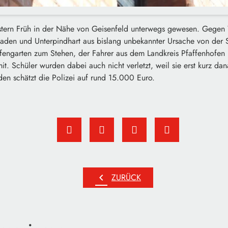
estern Früh in der Nähe von Geisenfeld unterwegs gewesen. Gegen 
aden und Unterpindhart aus bislang unbekannter Ursache von de
ngarten zum Stehen, der Fahrer aus dem Landkreis Pfaffenhofen bli
 mit. Schüler wurden dabei auch nicht verletzt, weil sie erst kurz d
en schätzt die Polizei auf rund 15.000 Euro.
chevron_left
ZURÜCK