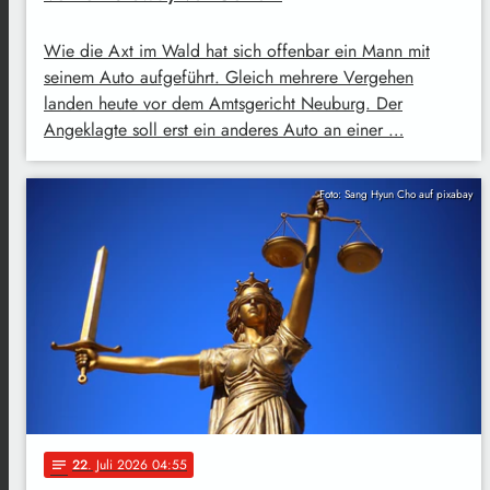
Wie die Axt im Wald hat sich offenbar ein Mann mit
seinem Auto aufgeführt. Gleich mehrere Vergehen
landen heute vor dem Amtsgericht Neuburg. Der
Angeklagte soll erst ein anderes Auto an einer …
Foto: Sang Hyun Cho auf pixabay
22
. Juli 2026 04:55
notes