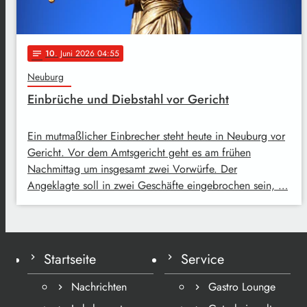
10
. Juni 2026 04:55
notes
Neuburg
Einbrüche und Diebstahl vor Gericht
Ein mutmaßlicher Einbrecher steht heute in Neuburg vor
Gericht. Vor dem Amtsgericht geht es am frühen
Nachmittag um insgesamt zwei Vorwürfe. Der
Angeklagte soll in zwei Geschäfte eingebrochen sein, …
Startseite
Service
Nachrichten
Gastro Lounge