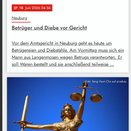
18
. Juni 2026 04:56
notes
Neuburg
Betrüger und Diebe vor Gericht
Vor dem Amtsgericht in Neuburg geht es heute um
Betrügereien und Diebstähle. Am Vormittag muss sich ein
Mann aus Langenmosen wegen Betrugs verantworten. Er
soll Waren bestellt und sie anschließend teilweise …
Foto: Sang Hyun Cho auf pixabay