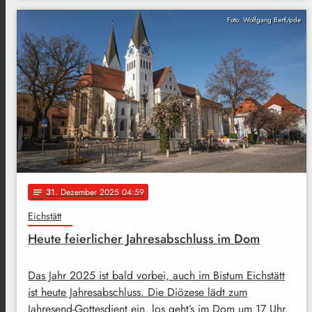
Foto: Wolfgang Bertl/pde
31
. Dezember 2025 04:59
notes
Eichstätt
Heute feierlicher Jahresabschluss im Dom
Das Jahr 2025 ist bald vorbei, auch im Bistum Eichstätt
ist heute Jahresabschluss. Die Diözese lädt zum
Jahresend-Gottesdient ein, los geht’s im Dom um 17 Uhr.