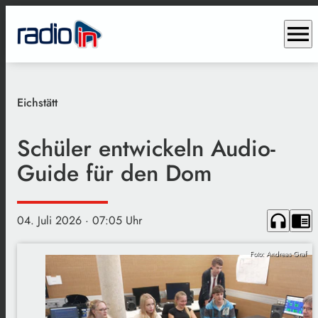
menu
Eichstätt
Schüler entwickeln Audio-
Guide für den Dom
headphones
chrome_reader_mode
04. Juli 2026
· 07:05 Uhr
Foto: Andreas Graf