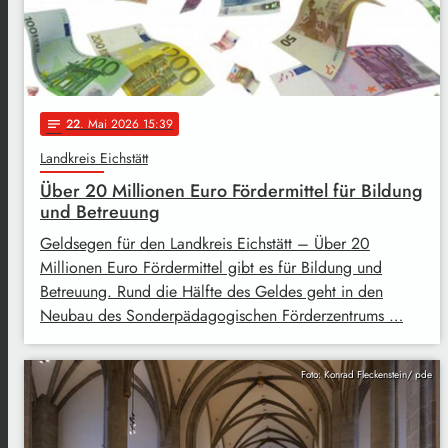
22
. Mai 2026 15:39
notes
Landkreis Eichstätt
Über 20 Millionen Euro Fördermittel für Bildung
und Betreuung
Geldsegen für den Landkreis Eichstätt – Über 20
Millionen Euro Fördermittel gibt es für Bildung und
Betreuung. Rund die Hälfte des Geldes geht in den
Neubau des Sonderpädagogischen Förderzentrums …
Foto: Konrad Fleckenstein/ pde