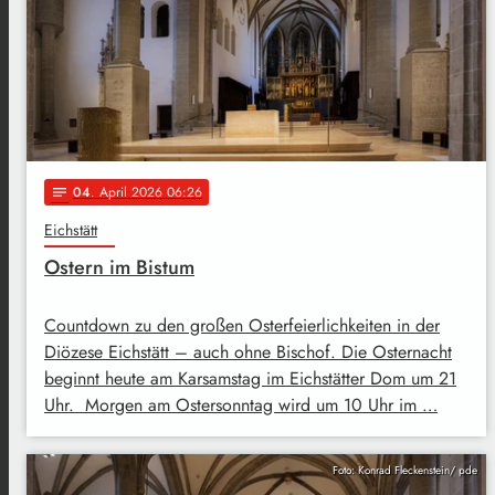
04
. April 2026 06:26
notes
Eichstätt
Ostern im Bistum
Countdown zu den großen Osterfeierlichkeiten in der
Diözese Eichstätt – auch ohne Bischof. Die Osternacht
beginnt heute am Karsamstag im Eichstätter Dom um 21
Uhr. Morgen am Ostersonntag wird um 10 Uhr im …
Foto: Konrad Fleckenstein/ pde