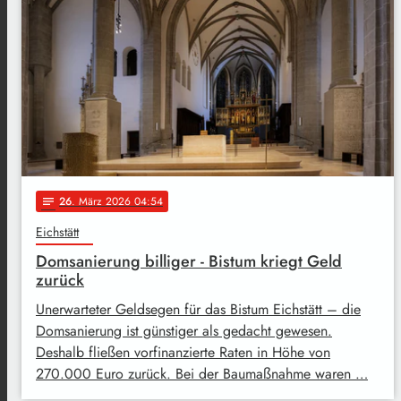
26
. März 2026 04:54
notes
Eichstätt
Domsanierung billiger - Bistum kriegt Geld
zurück
Unerwarteter Geldsegen für das Bistum Eichstätt – die
Domsanierung ist günstiger als gedacht gewesen.
Deshalb fließen vorfinanzierte Raten in Höhe von
270.000 Euro zurück. Bei der Baumaßnahme waren …