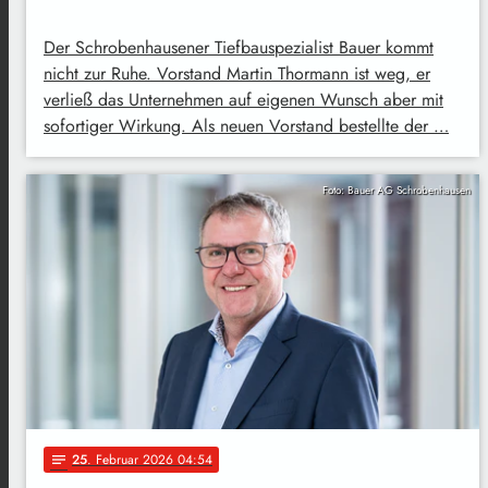
Der Schrobenhausener Tiefbauspezialist Bauer kommt
nicht zur Ruhe. Vorstand Martin Thormann ist weg, er
verließ das Unternehmen auf eigenen Wunsch aber mit
sofortiger Wirkung. Als neuen Vorstand bestellte der …
Foto: Bauer AG Schrobenhausen
25
. Februar 2026 04:54
notes