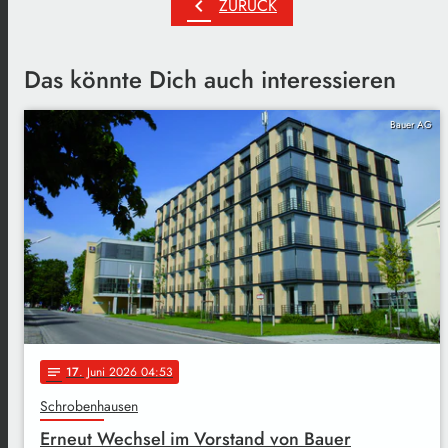
chevron_left
ZURÜCK
Das könnte Dich auch interessieren
Bauer AG
17
. Juni 2026 04:53
notes
Schrobenhausen
Erneut Wechsel im Vorstand von Bauer