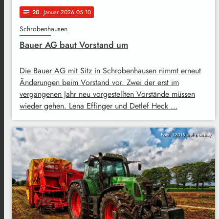
20
. Januar 2026 05:10
notes
Schrobenhausen
Bauer AG baut Vorstand um
Die Bauer AG mit Sitz in Schrobenhausen nimmt erneut
Änderungen beim Vorstand vor. Zwei der erst im
vergangenen Jahr neu vorgestellten Vorstände müssen
wieder gehen. Lena Effinger und Detlef Heck …
Foto: 12019 auf pixabay