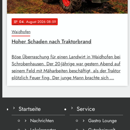
04
. August 2026 08:59
notes
Waidhofen
Hoher Schaden nach Traktorbrand
Böse Überraschung für einen Landwirt in Waidhofen bei
Schrobenhausen. Der 20-Jährige war gestern Abend auf
seinem Feld mit Mäharbeiten beschäftigt, als der Traktor
plötzlich Feuer fing. Der junge Mann brachte sich …
Startseite
Service
Nachrichten
Gastro Lounge
Lokalreporter
Gutscheinwelt