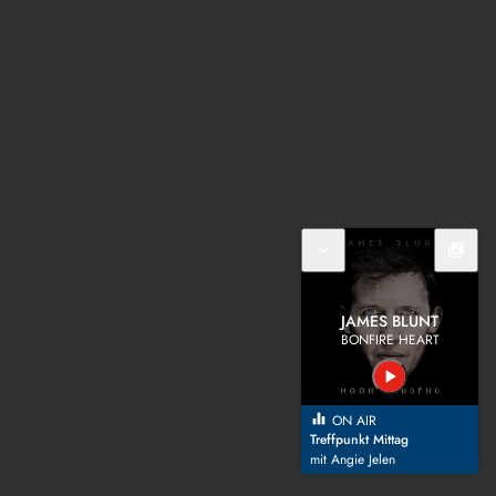
expand_more
library_music
JAMES BLUNT
BONFIRE HEART
play_arrow
equalizer
ON AIR
Treffpunkt Mittag
mit Angie Jelen