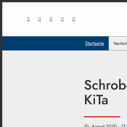
Startseite
Nachric
Schrob
KiTa
10. August 2020
· 12