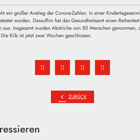
t ein großer Anstieg der Corona-Zahlen. In einer Kindertageseinr
getestet worden. Daraufhin hat das Gesundheitsamt einen Reihentest
h aus. Insgesamt wurden Abstriche von 50 Menschen genommen, d
. Die KiTa ist jetzt zwei Wochen geschlossen.
chevron_left
ZURÜCK
ressieren