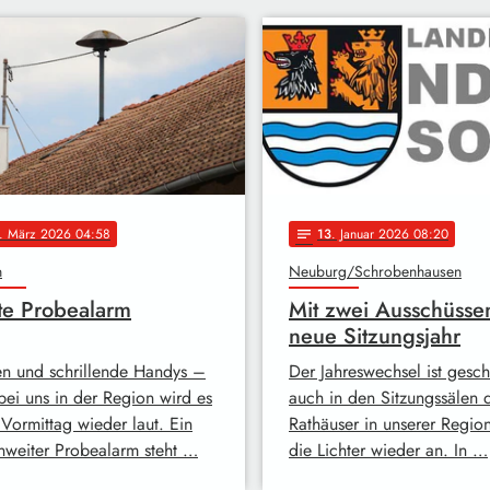
. März 2026 04:58
13
. Januar 2026 08:20
notes
n
Neuburg/Schrobenhausen
e Probealarm
Mit zwei Ausschüssen
neue Sitzungsjahr
en und schrillende Handys –
Der Jahreswechsel ist gesch
bei uns in der Region wird es
auch in den Sitzungssälen 
 Vormittag wieder laut. Ein
Rathäuser in unserer Regio
nweiter Probealarm steht …
die Lichter wieder an. In …