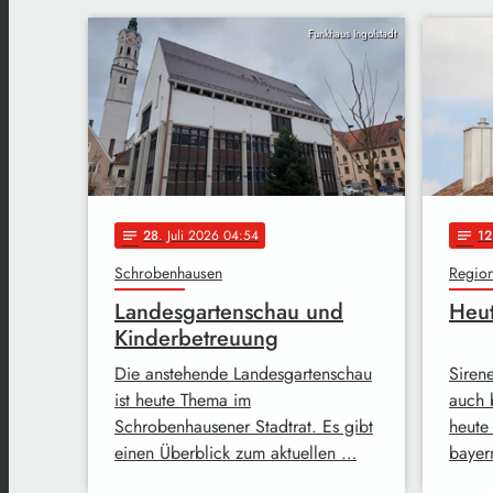
Funkhaus Ingolstadt
28
. Juli 2026 04:54
12
notes
notes
Schrobenhausen
Regio
Landesgartenschau und
Heut
Kinderbetreuung
Die anstehende Landesgartenschau
Siren
ist heute Thema im
auch 
Schrobenhausener Stadtrat. Es gibt
heute
einen Überblick zum aktuellen …
bayer