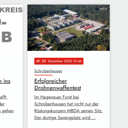
MBDA
22
. Dezember 2025 13:46
notes
Schrobenhausen
 ins
Erfolgreicher
Drohnenwaffentest
afft,
Im Hagenauer Forst bei
der
Schrobenhausen hat nicht nur der
n gehen
Rüstungskonzern MBDA seinen Sitz.
Der dortige Sprengplatz wird …