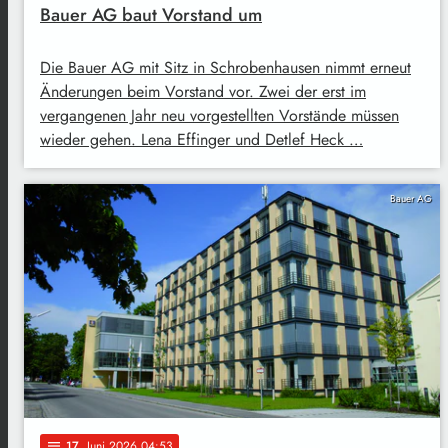
Bauer AG baut Vorstand um
Die Bauer AG mit Sitz in Schrobenhausen nimmt erneut
Änderungen beim Vorstand vor. Zwei der erst im
vergangenen Jahr neu vorgestellten Vorstände müssen
wieder gehen. Lena Effinger und Detlef Heck …
Bauer AG
17
. Juni 2026 04:53
notes