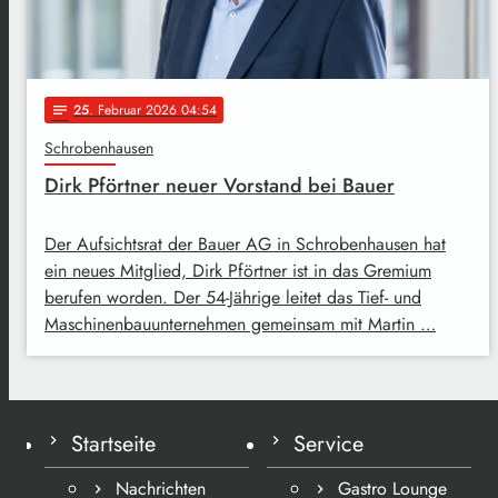
25
. Februar 2026 04:54
notes
Schrobenhausen
Dirk Pförtner neuer Vorstand bei Bauer
Der Aufsichtsrat der Bauer AG in Schrobenhausen hat
ein neues Mitglied, Dirk Pförtner ist in das Gremium
berufen worden. Der 54-Jährige leitet das Tief- und
Maschinenbauunternehmen gemeinsam mit Martin …
Startseite
Service
Nachrichten
Gastro Lounge