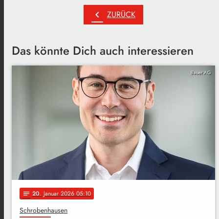
chevron_left
ZURÜCK
Das könnte Dich auch interessieren
Bauer AG
20
. Januar 2026 05:10
notes
Schrobenhausen