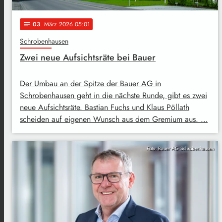
03
. März 2026 05:01
notes
Schrobenhausen
Zwei neue Aufsichtsräte bei Bauer
Der Umbau an der Spitze der Bauer AG in
Schrobenhausen geht in die nächste Runde, gibt es zwei
neue Aufsichtsräte. Bastian Fuchs und Klaus Pöllath
scheiden auf eigenen Wunsch aus dem Gremium aus. …
Foto: Bauer AG Schrobenhausen