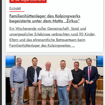
04
. August 2026 08:59
notes
Eichstätt
Familienhüttenlager des Kolpingwerks
begeisterte unter dem Motto „Zirkus“
Ein Wochenende voller Gemeinschaft, Spiel und
unvergesslicher Erlebnisse verbrachten rund 90 Kinder,
Eltern und das ehrenamtliche Betreuerteam beim
Familienhüttenlager des Kolpingwerkes …
Foto: Wobker/ Stadt Ingolstadt