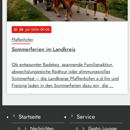
28
. Juli 2026 09:05
notes
Pfaffenhofen
Sommerferien im Landkreis
Ob entspannter Badetag, spannende Familienaktion,
abwechslungsreiche Radtour oder stimmungsvolles
Sommerfest – die Landkreise Pfaffenhofen a.d.Ilm und
Freising laden in den Sommerferien dazu ein, die …
Startseite
Service
Nachrichten
Gastro Lounge