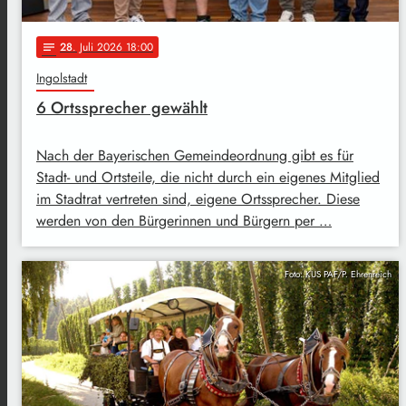
28
. Juli 2026 18:00
notes
Ingolstadt
6 Ortssprecher gewählt
Nach der Bayerischen Gemeindeordnung gibt es für
Stadt- und Ortsteile, die nicht durch ein eigenes Mitglied
im Stadtrat vertreten sind, eigene Ortssprecher. Diese
werden von den Bürgerinnen und Bürgern per …
Foto: KUS PAF/P. Ehrenreich