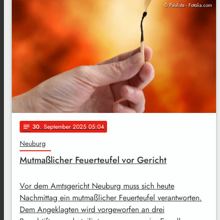
© Paulista - Fotolia.com
30
. September 2025 05:04
notes
Neuburg
Mutmaßlicher Feuerteufel vor Gericht
Vor dem Amtsgericht Neuburg muss sich heute
Nachmittag ein mutmaßlicher Feuerteufel verantworten.
Dem Angeklagten wird vorgeworfen an drei