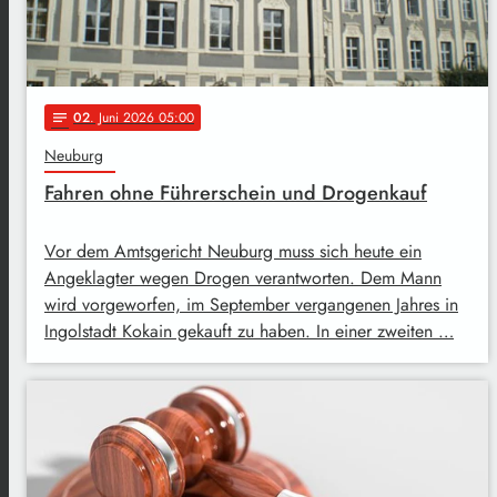
02
. Juni 2026 05:00
notes
Neuburg
Fahren ohne Führerschein und Drogenkauf
Vor dem Amtsgericht Neuburg muss sich heute ein
Angeklagter wegen Drogen verantworten. Dem Mann
wird vorgeworfen, im September vergangenen Jahres in
Ingolstadt Kokain gekauft zu haben. In einer zweiten …