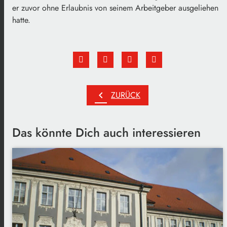
er zuvor ohne Erlaubnis von seinem Arbeitgeber ausgeliehen
hatte.
chevron_left
ZURÜCK
Das könnte Dich auch interessieren