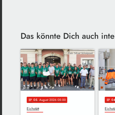
Das könnte Dich auch inte
Foto: Oliver Scholtyssek
05
. August 2026 05:00
0
notes
notes
Eichstätt
Eichstä