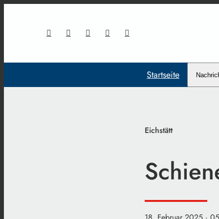
Startseite
Nachric
Eichstätt
Schien
18. Februar 2025
· 0