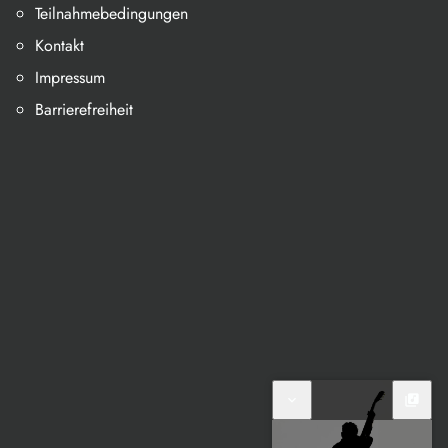
Teilnahmebedingungen
Kontakt
Impressum
Barrierefreiheit
expand_more
library_music