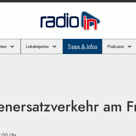
Tipps & Infos
hten
Lokalreporter
Podcasts
enersatzverkehr am F
5:00 Uhr