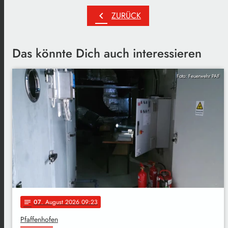
chevron_left
ZURÜCK
Das könnte Dich auch interessieren
Foto: Feuerwehr PAF
07
. August 2026 09:23
notes
Pfaffenhofen