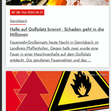
28
. Mai 2026 08:31
notes
Gerolsbach
Halle auf Golfplatz brennt - Schaden geht in die
Millionen
Feuerwehr-Großeinsatz heute Nacht in Gerolsbach im
Landkreis Pfaffenhofen. Gegen halb zwei wurde eine
Feuer in einer Maschinenhalle auf dem Golfplatz
entdeckt. Die gerufenen Feuerwehren und das …
foto: Fotolia_Trueffelpix