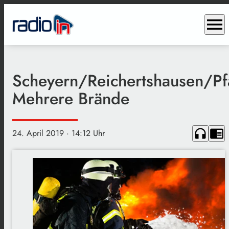
menu
Scheyern/Reichertshausen/Pf
Mehrere Brände
headphones
chrome_reader_mode
24. April 2019
· 14:12 Uhr