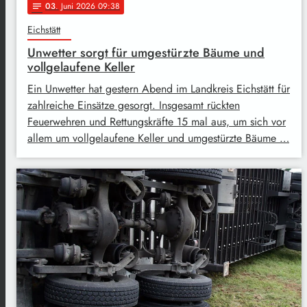
03
. Juni 2026 09:38
notes
Eichstätt
Unwetter sorgt für umgestürzte Bäume und
vollgelaufene Keller
Ein Unwetter hat gestern Abend im Landkreis Eichstätt für
zahlreiche Einsätze gesorgt. Insgesamt rückten
Feuerwehren und Rettungskräfte 15 mal aus, um sich vor
allem um vollgelaufene Keller und umgestürzte Bäume …