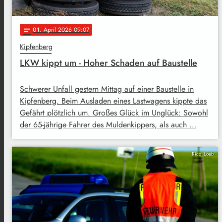
01
. April 2026 09:07
notes
Kipfenberg
LKW kippt um - Hoher Schaden auf Baustelle
Schwerer Unfall gestern Mittag auf einer Baustelle in
Kipfenberg. Beim Ausladen eines Lastwagens kippte das
Gefährt plötzlich um. Großes Glück im Unglück: Sowohl
der 65-jährige Fahrer des Muldenkippers, als auch …
Rico_Loeb