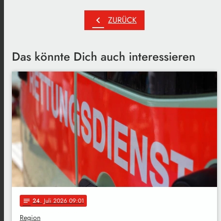
chevron_left
ZURÜCK
Das könnte Dich auch interessieren
24
. Juli 2026 09:01
notes
Region