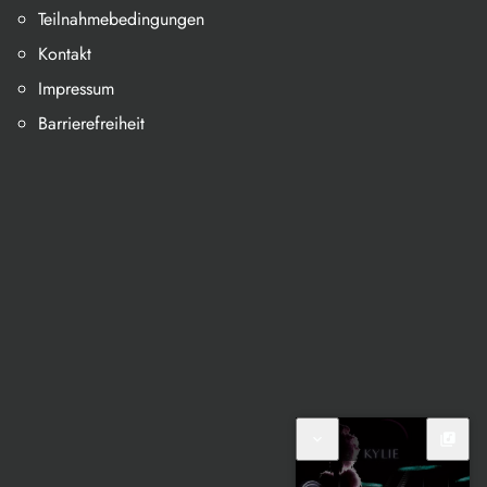
Teilnahmebedingungen
Kontakt
Impressum
Barrierefreiheit
expand_more
library_music