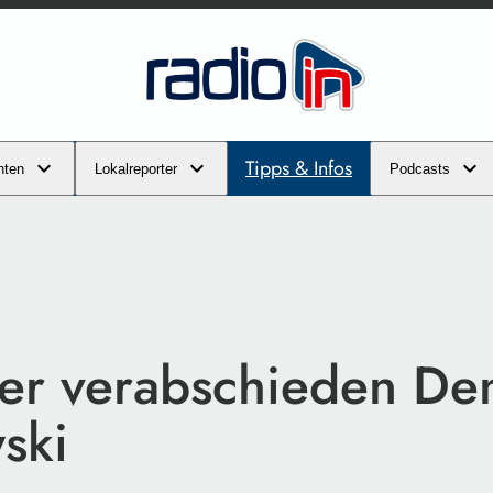
Tipps & Infos
hten
Lokalreporter
Podcasts
er verabschieden De
ski