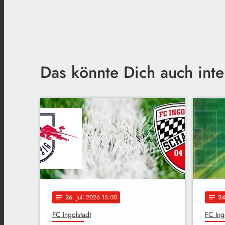
Das könnte Dich auch inte
26
. Juli 2026 15:00
2
notes
notes
FC Ingolstadt
FC Ing