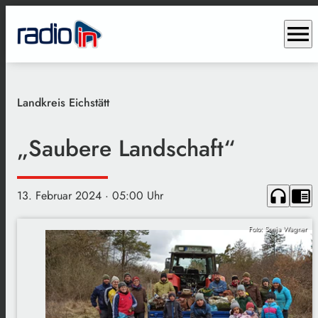
menu
Landkreis Eichstätt
„Saubere Landschaft“
headphones
chrome_reader_mode
13. Februar 2024
· 05:00 Uhr
Foto: Sonja Wagner