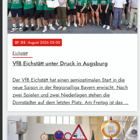
05
. August 2026 05:00
notes
Eichstätt
VfB Eichstätt unter Druck in Augsburg
Der VfB Eichstätt hat einen semioptimalen Start in die
neue Saison in der Regionalliga Bayern erwischt. Nach
zwei Spielen und zwei Niederlagen stehen die
Domstädter auf dem letzten Platz. Am Freitag ist das …
Foto: upd/Christian Klenk