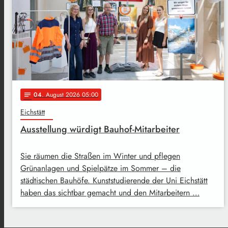
04
. August 2026 05:00
notes
Eichstätt
Ausstellung würdigt Bauhof-Mitarbeiter
Sie räumen die Straßen im Winter und pflegen
Grünanlagen und Spielpätze im Sommer – die
städtischen Bauhöfe. Kunststudierende der Uni Eichstätt
haben das sichtbar gemacht und den Mitarbeitern …