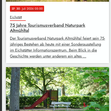
30
. Juli 2026 05:00
notes
Eichstätt
75 Jahre Tourismusverband Naturpark
Altmühltal
Der Tourismusverband Naturpark Altmühltal feiert sein 75-
jähriges Bestehen ab heute mit einer Sonderausstellung
im Eichstätter Informationszentrum. Beim Blick in die
Geschichte werden unter anderem ein altes …
Foto: Archiv Stadt Eichstätt