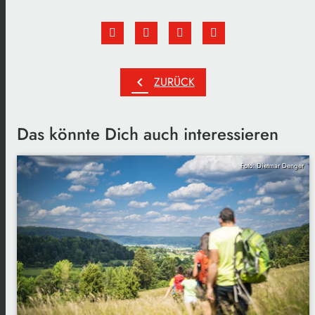
chevron_left
ZURÜCK
Das könnte Dich auch interessieren
Foto: Dietmar Denger