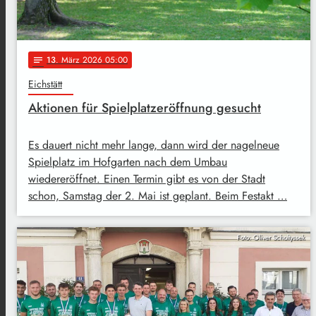
13
. März 2026 05:00
notes
Eichstätt
Aktionen für Spielplatzeröffnung gesucht
Es dauert nicht mehr lange, dann wird der nagelneue
Spielplatz im Hofgarten nach dem Umbau
wiedereröffnet. Einen Termin gibt es von der Stadt
schon, Samstag der 2. Mai ist geplant. Beim Festakt …
Foto: Oliver Scholtyssek