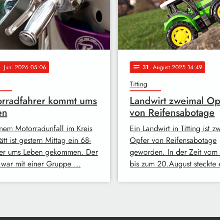
. Juni 2026 05:06
31
. August 2025 14:49
notes
Titting
rradfahrer kommt ums
Landwirt zweimal Op
en
von Reifensabotage
inem Motorradunfall im Kreis
Ein Landwirt in Titting ist z
ätt ist gestern Mittag ein 68-
Opfer von Reifensabotage
ger ums Leben gekommen. Der
geworden. In der Zeit vom 
war mit einer Gruppe …
bis zum 20.August steckte