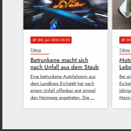
05
. Juni 2026 05:03
01
notes
notes
Titting
Titting
Betrunkene macht sich
Moto
nach Unfall aus dem Staub
Leb
Eine betrunkene Autofahrerin aus
Bei e
dem Landkreis Eichstätt hat nach
Eichst
einem Unfall offenbar erst einmal
Jähri
den Heimweg angetreten. Die …
Mann 