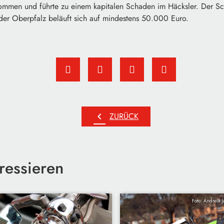
mmen und führte zu einem kapitalen Schaden im Häcksler. Der Sc
er Oberpfalz beläuft sich auf mindestens 50.000 Euro.
chevron_left
ZURÜCK
ressieren
Foto: Andreia J