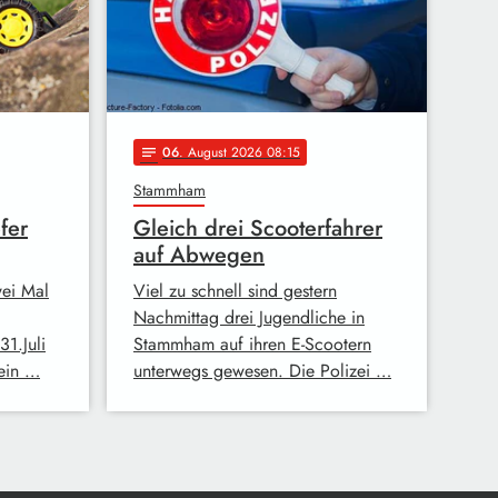
06
. August 2026 08:15
notes
Stammham
fer
Gleich drei Scooterfahrer
auf Abwegen
wei Mal
Viel zu schnell sind gestern
Nachmittag drei Jugendliche in
31.Juli
Stammham auf ihren E-Scootern
 ein …
unterwegs gewesen. Die Polizei …