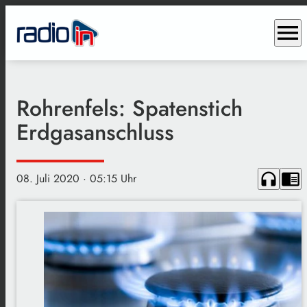
menu
Rohrenfels: Spatenstich
Erdgasanschluss
headphones
chrome_reader_mode
08. Juli 2020
· 05:15 Uhr