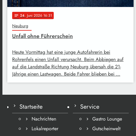
24
. Juni 2026 16:31
notes
Neuburg
Unfall ohne Führerschein
Heute Vormittag hat eine junge Autofahrerin bei
Rohrenfels einen Unfall verursacht. Beim Abbiegen auf
auf die Landstraße Richtung Neuburg übersah die 21-
Jährige einen Lastwagen. Beide Fahrer blieben bei …
Startseite
Service
Nachrichten
Gastro Lounge
Lokalreporter
Gutscheinwelt