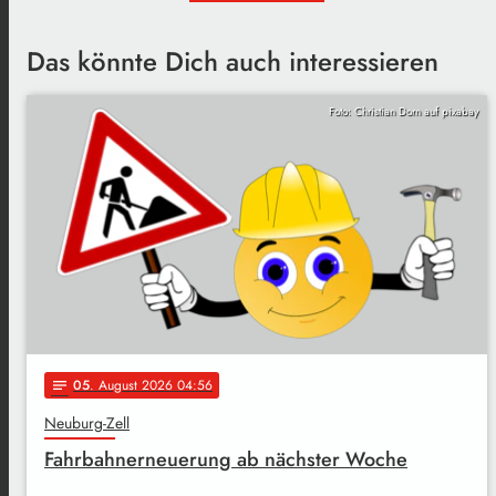
Das könnte Dich auch interessieren
Foto: Christian Dorn auf pixabay
05
. August 2026 04:56
notes
Neuburg-Zell
Fahrbahnerneuerung ab nächster Woche