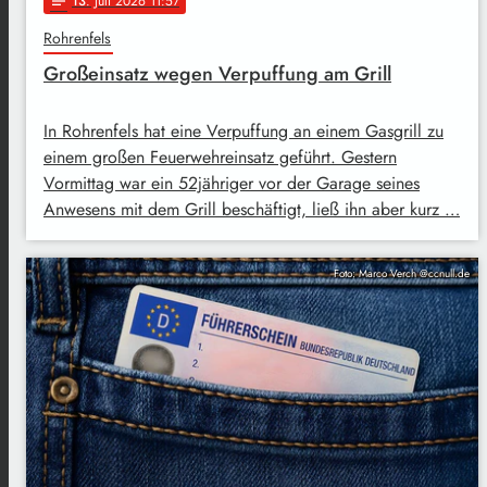
13
. Juli 2026 11:57
notes
Rohrenfels
Großeinsatz wegen Verpuffung am Grill
In Rohrenfels hat eine Verpuffung an einem Gasgrill zu
einem großen Feuerwehreinsatz geführt. Gestern
Vormittag war ein 52jähriger vor der Garage seines
Anwesens mit dem Grill beschäftigt, ließ ihn aber kurz …
Foto: Marco Verch @ccnull.de