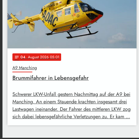
04
. August 2026 05:01
notes
A9 Manching
Brummifahrer in Lebensgefahr
Schwerer LKW-Unfall gestern Nachmittag auf der A9 bei
Manching. An einem Stauende krachten insgesamt drei
Lastwagen ineinander. Der Fahrer des mittleren LKW zog
sich dabei lebensgefährliche Verletzungen zu. Er kam …