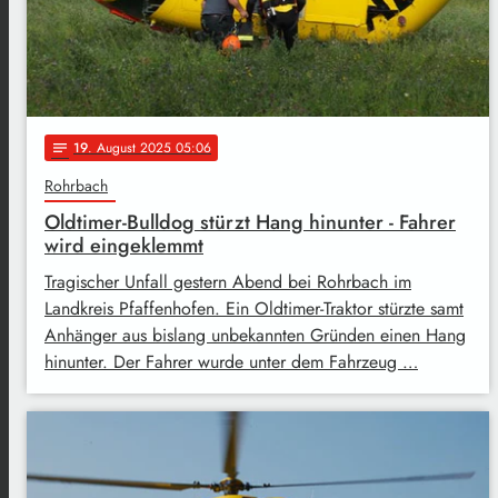
19
. August 2025 05:06
notes
Rohrbach
Oldtimer-Bulldog stürzt Hang hinunter - Fahrer
wird eingeklemmt
Tragischer Unfall gestern Abend bei Rohrbach im
Landkreis Pfaffenhofen. Ein Oldtimer-Traktor stürzte samt
Anhänger aus bislang unbekannten Gründen einen Hang
hinunter. Der Fahrer wurde unter dem Fahrzeug …