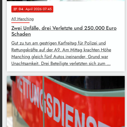
04
. April 2026 07:45
notes
A9 Manching
Zwei Unfälle, drei Verletzte und 250.000 Euro
Schaden
Gut zu tun am gestrigen Karfreitag für Polizei und
Rettungskräfte auf der A9. Am Mittag krachten Höhe
Manching gleich fünf Autos ineinander, Grund war
Unachtsamkeit. Drei Beteiligte verletzten sich zum …