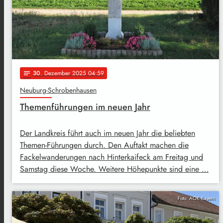
30
. Dezember 2025 04:59
notes
Neuburg-Schrobenhausen
Themenführungen im neuen Jahr
Der Landkreis führt auch im neuen Jahr die beliebten
Themen-Führungen durch. Den Auftakt machen die
Fackelwanderungen nach Hinterkaifeck am Freitag und
Samstag diese Woche. Weitere Höhepunkte sind eine …
Foto: AOK Bayern