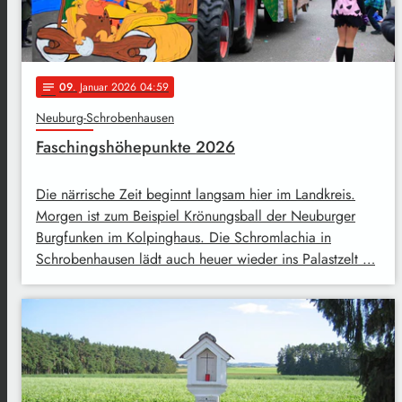
09
. Januar 2026 04:59
notes
Neuburg-Schrobenhausen
Faschingshöhepunkte 2026
Die närrische Zeit beginnt langsam hier im Landkreis.
Morgen ist zum Beispiel Krönungsball der Neuburger
Burgfunken im Kolpinghaus. Die Schromlachia in
Schrobenhausen lädt auch heuer wieder ins Palastzelt …