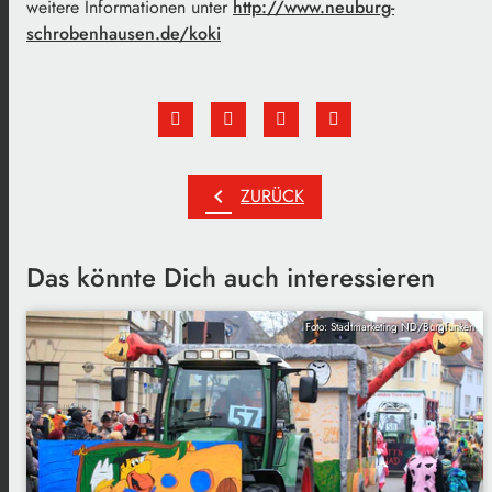
weitere Informationen unter
http://www.neuburg-
schrobenhausen.de/koki
chevron_left
ZURÜCK
Das könnte Dich auch interessieren
Foto: Stadtmarketing ND/Burgfunken