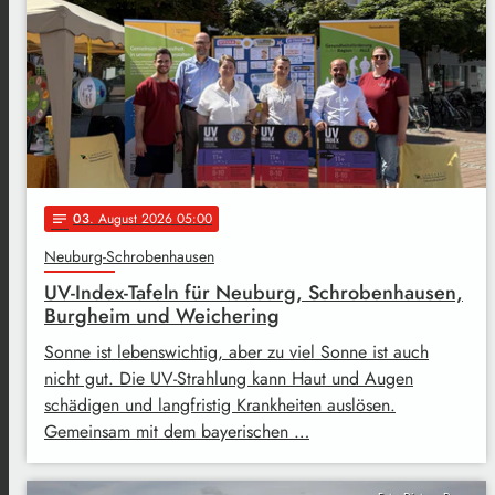
03
. August 2026 05:00
notes
Neuburg-Schrobenhausen
UV-Index-Tafeln für Neuburg, Schrobenhausen,
Burgheim und Weichering
Sonne ist lebenswichtig, aber zu viel Sonne ist auch
nicht gut. Die UV-Strahlung kann Haut und Augen
schädigen und langfristig Krankheiten auslösen.
Gemeinsam mit dem bayerischen …