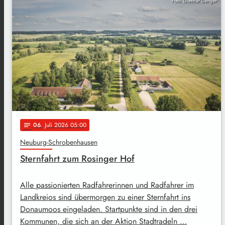
Foto: Dietmar Denger
06
. Juli 2026 05:00
notes
Neuburg-Schrobenhausen
Sternfahrt zum Rosinger Hof
Alle passionierten Radfahrerinnen und Radfahrer im
Landkreios sind übermorgen zu einer Sternfahrt ins
Donaumoos eingeladen. Startpunkte sind in den drei
Kommunen, die sich an der Aktion Stadtradeln …