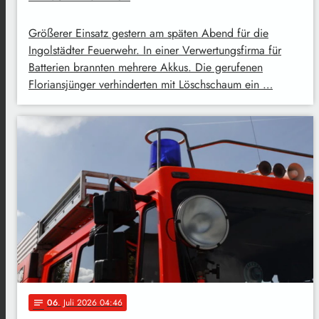
Größerer Einsatz gestern am späten Abend für die
Ingolstädter Feuerwehr. In einer Verwertungsfirma für
Batterien brannten mehrere Akkus. Die gerufenen
Floriansjünger verhinderten mit Löschschaum ein …
06
. Juli 2026 04:46
notes