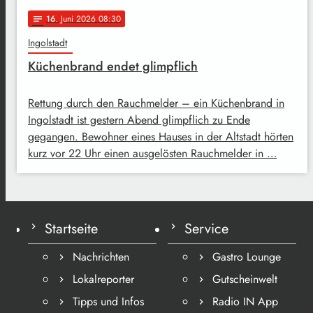
16
. Juni 2026 08:30
notes
Ingolstadt
Küchenbrand endet glimpflich
Rettung durch den Rauchmelder – ein Küchenbrand in
Ingolstadt ist gestern Abend glimpflich zu Ende
gegangen. Bewohner eines Hauses in der Altstadt hörten
kurz vor 22 Uhr einen ausgelösten Rauchmelder in …
Startseite
Service
Nachrichten
Gastro Lounge
Lokalreporter
Gutscheinwelt
Tipps und Infos
Radio IN App