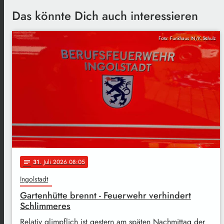
Das könnte Dich auch interessieren
Foto: Funkhaus IN/K.Schulz
31
. Juli 2026 08:05
notes
Ingolstadt
Gartenhütte brennt - Feuerwehr verhindert
Schlimmeres
Relativ glimpflich ist gestern am späten Nachmittag der