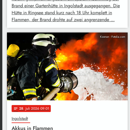
Brand einer Gartenhütte in Ingolstadt ausgegangen. Die
Hütte in Ringsee stand kurz nach 18 Uhr komplett in
Flammen, der Brand drohte auf zwei angrenzende …
Kzenon - Fotolia.com
28
. Juli 2026 09:01
notes
Ingolstadt
Akkus in Flammen