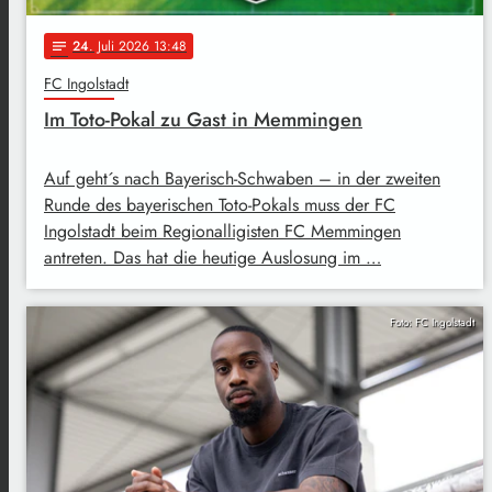
24
. Juli 2026 13:48
notes
FC Ingolstadt
Im Toto-Pokal zu Gast in Memmingen
Auf geht´s nach Bayerisch-Schwaben – in der zweiten
Runde des bayerischen Toto-Pokals muss der FC
Ingolstadt beim Regionalligisten FC Memmingen
antreten. Das hat die heutige Auslosung im …
Foto: FC Ingolstadt