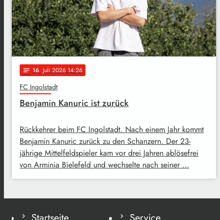
16
. Juli 2026 14:26
notes
FC Ingolstadt
Benjamin Kanuric ist zurück
Rückkehrer beim FC Ingolstadt. Nach einem Jahr kommt
Benjamin Kanuric zurück zu den Schanzern. Der 23-
jährige Mittelfeldspieler kam vor drei Jahren ablösefrei
von Arminia Bielefeld und wechselte nach seiner …
Startseite
Service