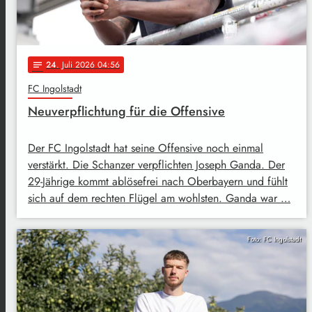
24
. Juli 2026 04:56
notes
FC Ingolstadt
Neuverpflichtung für die Offensive
Der FC Ingolstadt hat seine Offensive noch einmal
verstärkt. Die Schanzer verpflichten Joseph Ganda. Der
29-Jährige kommt ablösefrei nach Oberbayern und fühlt
sich auf dem rechten Flügel am wohlsten. Ganda war …
Foto: FC Ingolstadt