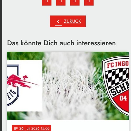
chevron_left
ZURÜCK
Das könnte Dich auch interessieren
26
. Juli 2026 15:00
notes