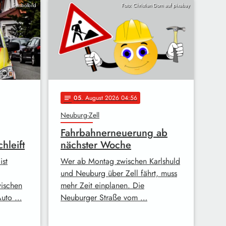
Symbolbild
Foto: Christian Dorn auf pixabay
05
. August 2026 04:56
notes
Neuburg-Zell
Fahrbahnerneuerung ab
hleift
nächster Woche
ist
Wer ab Montag zwischen Karlshuld
und Neuburg über Zell fährt, muss
wischen
mehr Zeit einplanen. Die
Auto …
Neuburger Straße vom …