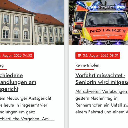
6
. August 2026 04:52
05
. August 2026 09:01
notes
rg
Rennertshofen
chiedene
Vorfahrt missachtet -
handlungen am
Seniorin wird mitgesc
gericht
Mit schweren Verletzungen 
em Neuburger Amtsgericht
gestern Nachmittag in
s heute in insgesamt vier
Rennertshofen ein Unfall z
ndlungen um ganz
einem Fahrrad und einem 
schiedliche Vergehen. Am …