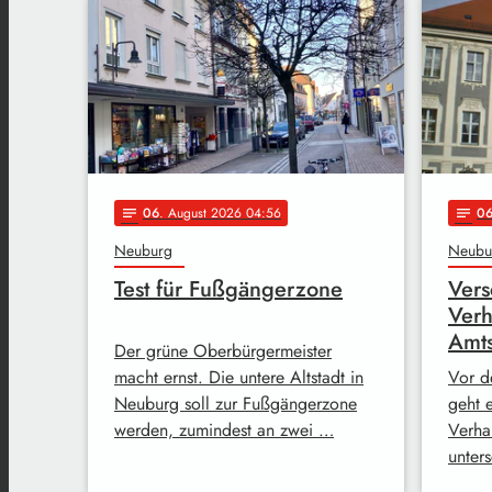
06
. August 2026 04:56
0
notes
notes
Neuburg
Neubu
Test für Fußgängerzone
Vers
Ver
Amts
Der grüne Oberbürgermeister
macht ernst. Die untere Altstadt in
Vor d
Neuburg soll zur Fußgängerzone
geht e
werden, zumindest an zwei …
Verha
unter