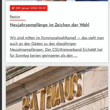
09
. Januar 2026 05:07
notes
Region
Neujahrsempfänge im Zeichen der Wahl
Wir sind mitten im Kommunalwahlkampf – das sieht man
auch an den Gästen zu den diesjährigen
Neujahrsempfängen. Der CSU-Kreisverband Eichstätt hat
für Sonntag keinen geringeren als den …
Foto: Friedl / Stadt IN