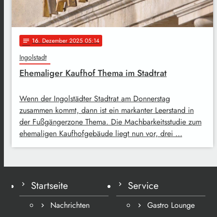
16
. Dezember 2025 05:14
notes
Ingolstadt
Ehemaliger Kaufhof Thema im Stadtrat
Wenn der Ingolstädter Stadtrat am Donnerstag
zusammen kommt, dann ist ein markanter Leerstand in
der Fußgängerzone Thema. Die Machbarkeitsstudie zum
ehemaligen Kaufhofgebäude liegt nun vor, drei …
Startseite
Service
Nachrichten
Gastro Lounge