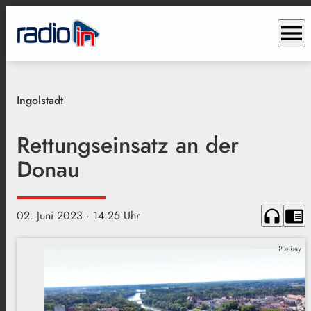
menu
Ingolstadt
Rettungseinsatz an der
Donau
headphones
chrome_reader_mode
02. Juni 2023
· 14:25 Uhr
Pixabay