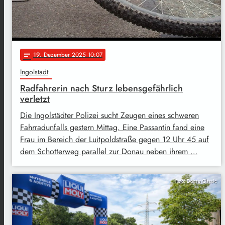
19
. Dezember 2025 10:07
notes
Ingolstadt
Radfahrerin nach Sturz lebensgefährlich
verletzt
Die Ingolstädter Polizei sucht Zeugen eines schweren
Fahrradunfalls gestern Mittag. Eine Passantin fand eine
Frau im Bereich der Luitpoldstraße gegen 12 Uhr 45 auf
dem Schotterweg parallel zur Donau neben ihrem …
Foto: Donau Classic