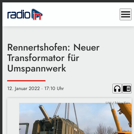
menu
Rennertshofen: Neuer
Transformator für
Umspannwerk
headphones
chrome_reader_mode
12. Januar 2022
· 17:10 Uhr
LVN / Tobias Bleis