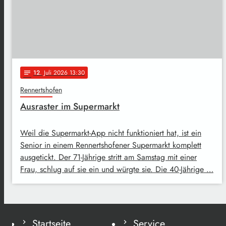
12
. Juli 2026 13:30
notes
Rennertshofen
Ausraster im Supermarkt
Weil die Supermarkt-App nicht funktioniert hat, ist ein
Senior in einem Rennertshofener Supermarkt komplett
ausgetickt. Der 71-Jährige stritt am Samstag mit einer
Frau, schlug auf sie ein und würgte sie. Die 40-Jährige …
Startseite
Service