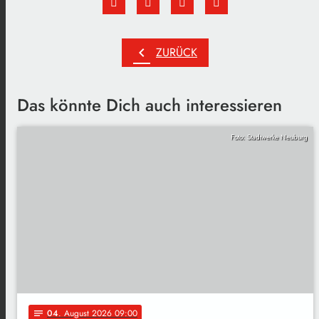
chevron_left
ZURÜCK
Das könnte Dich auch interessieren
Foto: Stadtwerke Neuburg
04
. August 2026 09:00
notes