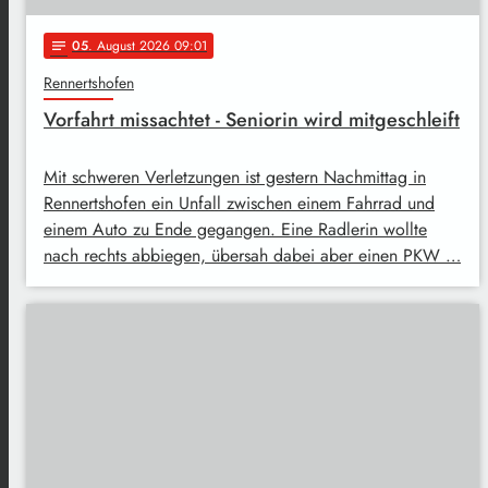
05
. August 2026 09:01
notes
Rennertshofen
Vorfahrt missachtet - Seniorin wird mitgeschleift
Mit schweren Verletzungen ist gestern Nachmittag in
Rennertshofen ein Unfall zwischen einem Fahrrad und
einem Auto zu Ende gegangen. Eine Radlerin wollte
nach rechts abbiegen, übersah dabei aber einen PKW …