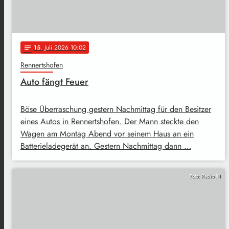
15
. Juli 2026 10:02
notes
Rennertshofen
Auto fängt Feuer
Böse Überraschung gestern Nachmittag für den Besitzer
eines Autos in Rennertshofen. Der Mann steckte den
Wagen am Montag Abend vor seinem Haus an ein
Batterieladegerät an. Gestern Nachmittag dann …
Foto: Radio IN