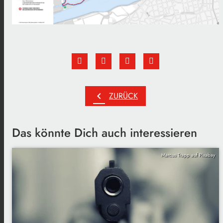
chevron_left
ZURÜCK
Das könnte Dich auch interessieren
Marcus Trapp auf Pixabay