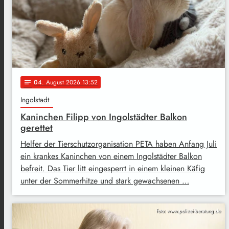
04
. August 2026 13:52
notes
Ingolstadt
Kaninchen Filipp von Ingolstädter Balkon
gerettet
Helfer der Tierschutzorganisation PETA haben Anfang Juli
ein krankes Kaninchen von einem Ingolstädter Balkon
befreit. Das Tier litt eingesperrt in einem kleinen Käfig
unter der Sommerhitze und stark gewachsenen …
foto: www.polizei-beratung.de