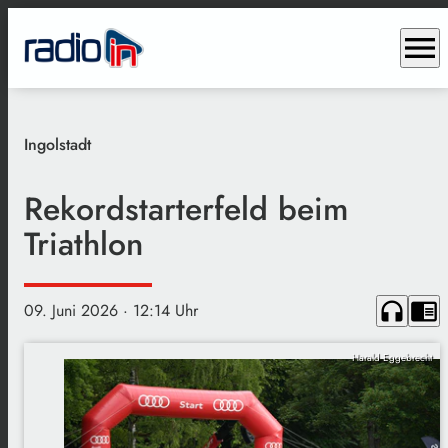
menu
Ingolstadt
Rekordstarterfeld beim
Triathlon
headphones
chrome_reader_mode
09. Juni 2026
· 12:14 Uhr
Harald Eggebrecht