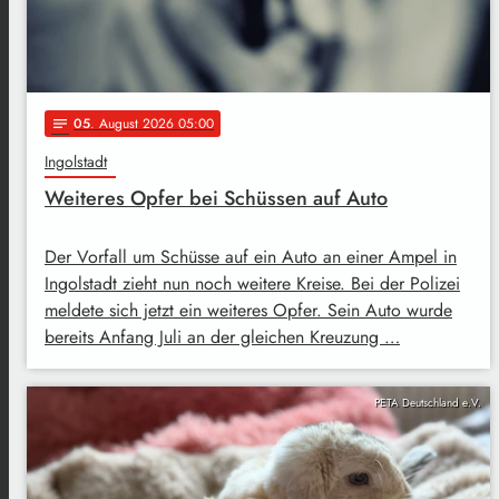
05
. August 2026 05:00
notes
Ingolstadt
Weiteres Opfer bei Schüssen auf Auto
Der Vorfall um Schüsse auf ein Auto an einer Ampel in
Ingolstadt zieht nun noch weitere Kreise. Bei der Polizei
meldete sich jetzt ein weiteres Opfer. Sein Auto wurde
bereits Anfang Juli an der gleichen Kreuzung …
PETA Deutschland e.V.