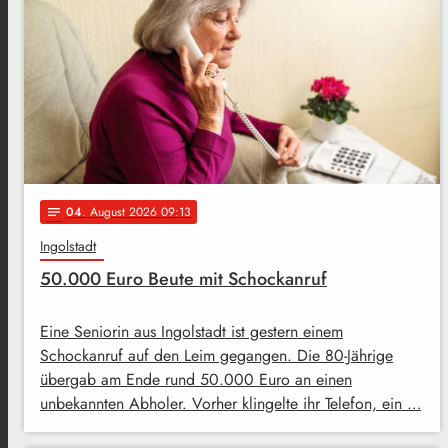
04
. August 2026 09:13
notes
Ingolstadt
50.000 Euro Beute mit Schockanruf
Eine Seniorin aus Ingolstadt ist gestern einem
Schockanruf auf den Leim gegangen. Die 80-Jährige
übergab am Ende rund 50.000 Euro an einen
unbekannten Abholer. Vorher klingelte ihr Telefon, ein …