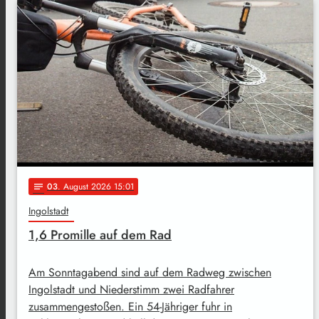
03
. August 2026 15:01
notes
Ingolstadt
1,6 Promille auf dem Rad
Am Sonntagabend sind auf dem Radweg zwischen
Ingolstadt und Niederstimm zwei Radfahrer
zusammengestoßen. Ein 54-Jähriger fuhr in