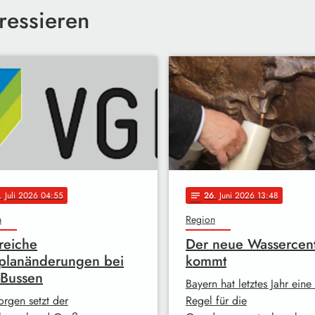
ressieren
. Juli 2026 04:55
26
. Juni 2026 13:48
notes
n
Region
reiche
Der neue Wassercen
planänderungen bei
kommt
-Bussen
Bayern hat letztes Jahr eine
rgen setzt der
Regel für die