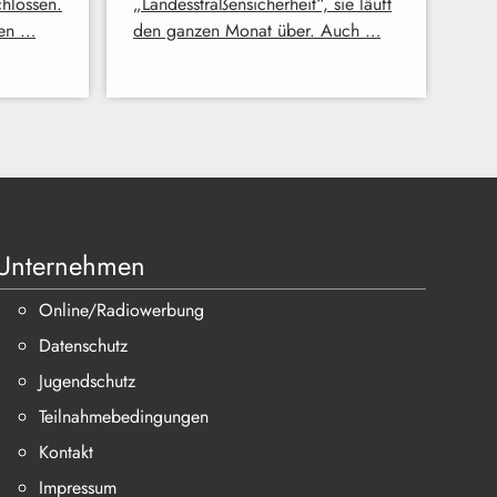
hlossen.
„Landesstraßensicherheit“, sie läuft
nen …
den ganzen Monat über. Auch …
Unternehmen
Online/Radiowerbung
Datenschutz
Jugendschutz
Teilnahmebedingungen
Kontakt
Impressum