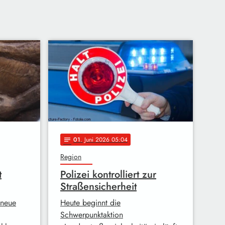
01
. Juni 2026 05:04
notes
Region
t
Polizei kontrolliert zur
Straßensicherheit
 neue
Heute beginnt die
Schwerpunktaktion