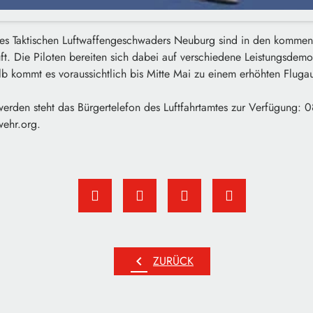
es Taktischen Luftwaffengeschwaders Neuburg sind in den komme
Luft. Die Piloten bereiten sich dabei auf verschiedene Leistungsdem
alb kommt es voraussichtlich bis Mitte Mai zu einem erhöhten Flug
erden steht das Bürgertelefon des Luftfahrtamtes zur Verfügung:
wehr.org.
chevron_left
ZURÜCK