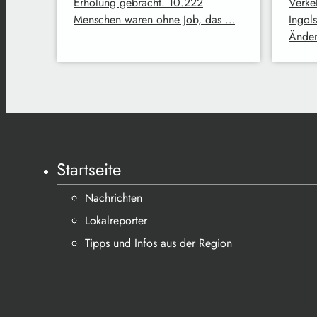
Erholung gebracht. 10.222
Verke
Menschen waren ohne Job, das …
Ingol
Änder
Startseite
Nachrichten
Lokalreporter
Tipps und Infos aus der Region