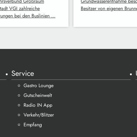
hrsverbund Großraum
Grundwasserentnahme besc
stadt VGI zahlreiche
Besitzer von eigenen Brun
ungen bei den Buslinien …
Service
Gastro Lounge
Gutscheinwelt
Radio IN App
Verkehr/Blitzer
Empfang