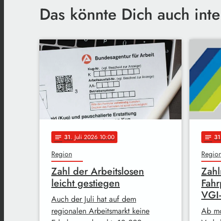
Das könnte Dich auch inte
31
. Juli 2026 10:00
31
notes
notes
Region
Regio
Zahl der Arbeitslosen
Zahl
leicht gestiegen
Fahr
VGI
Auch der Juli hat auf dem
regionalen Arbeitsmarkt keine
Ab mo