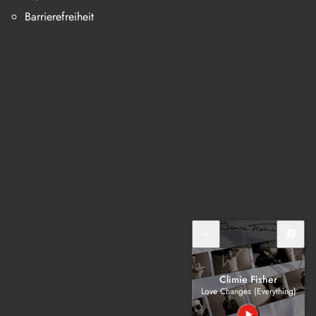
Barrierefreiheit
expand_more
library_music
Climie Fisher
Love Changes (Everything)
play_arrow