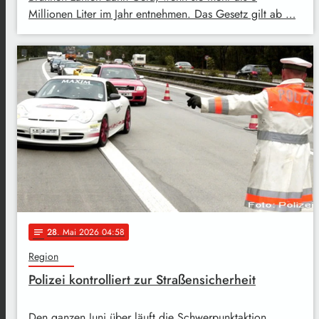
Millionen Liter im Jahr entnehmen. Das Gesetz gilt ab …
28
. Mai 2026 04:58
notes
Region
Polizei kontrolliert zur Straßensicherheit
Den ganzen Juni über läuft die Schwerpunktaktion