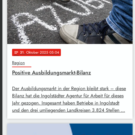
31
. Oktober 2025 05:04
notes
Region
Positive Ausbildungsmarkt-Bilanz
Der Ausbildungsmarkt in der Region bleibt stark – diese
Bilanz hat die Ingolstädter Agentur für Arbeit für dieses
Jahr gezogen. Insgesamt haben Betriebe in Ingolstadt
und den drei umliegenden Landkreisen 3.824 Stellen …