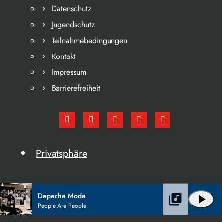
Datenschutz
Jugendschutz
Teilnahmebedingungen
Kontakt
Impressum
Barrierefreiheit
Privatsphäre
Depeche Mode
library_music
play_arrow
People Are People