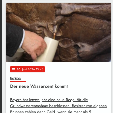
26
. Juni 2026 13:48
notes
Region
Der neue Wassercent kommt
Bayern hat letztes Jahr eine neue Regel für die
Grundwasserentnahme beschlossen. Besitzer von eigenen
Brunnen zahlen dann Geld, wenn sie mehr als 5