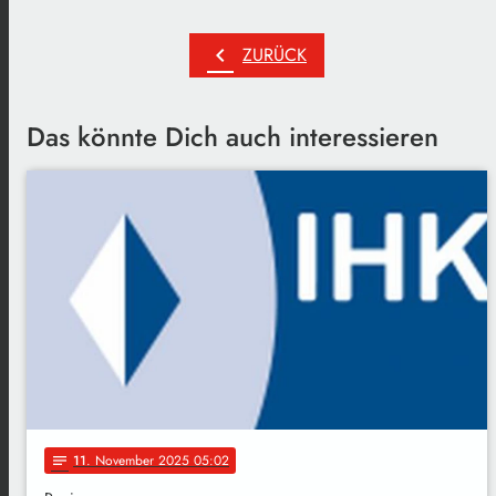
chevron_left
ZURÜCK
Das könnte Dich auch interessieren
11
. November 2025 05:02
notes