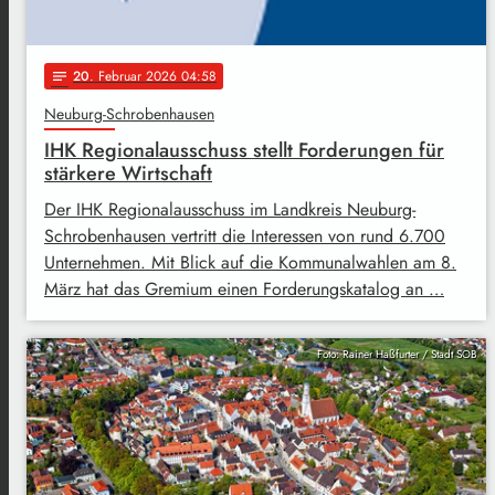
20
. Februar 2026 04:58
notes
Neuburg-Schrobenhausen
IHK Regionalausschuss stellt Forderungen für
stärkere Wirtschaft
Der IHK Regionalausschuss im Landkreis Neuburg-
Schrobenhausen vertritt die Interessen von rund 6.700
Unternehmen. Mit Blick auf die Kommunalwahlen am 8.
März hat das Gremium einen Forderungskatalog an …
Foto: Rainer Haßfurter / Stadt SOB