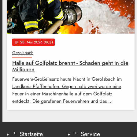
28
. Mai 2026 08:31
notes
Gerolsbach
Halle auf Golfplatz brennt - Schaden geht in die
Millionen
Feuerwehr-Großeinsatz heute Nacht in Gerolsbach im
Landkreis Pfaffenhofen. Gegen halb zwei wurde eine
Feuer in einer Maschinenhalle auf dem Golfplatz
entdeckt. Die gerufenen Feuerwehren und das …
Startseite
Service