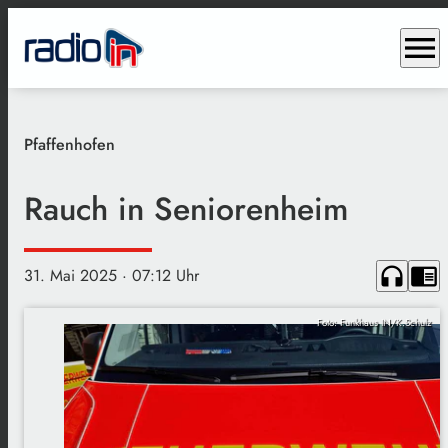
menu
Pfaffenhofen
Rauch in Seniorenheim
headphones
chrome_reader_mode
31. Mai 2025
· 07:12 Uhr
Foto: Funkhaus IN/K.Schulz