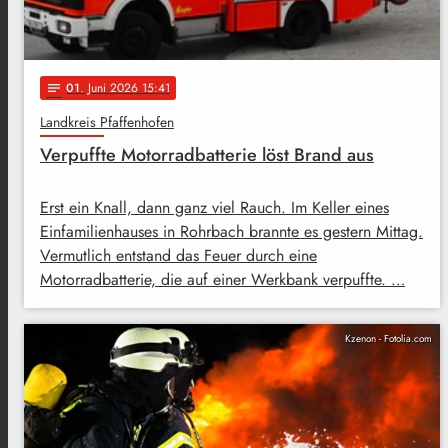
01
. Juni 2026 15:41
notes
Landkreis Pfaffenhofen
Verpuffte Motorradbatterie löst Brand aus
Erst ein Knall, dann ganz viel Rauch. Im Keller eines
Einfamilienhauses in Rohrbach brannte es gestern Mittag.
Vermutlich entstand das Feuer durch eine
Motorradbatterie, die auf einer Werkbank verpuffte. …
Kzenon - Fotolia.com