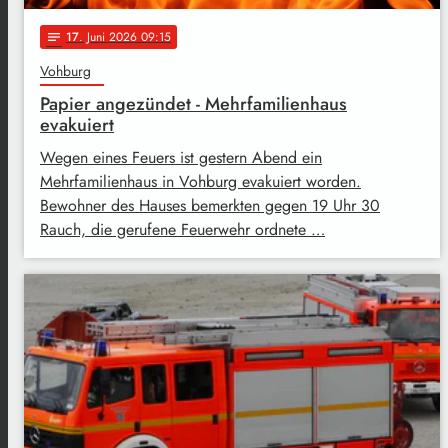
17
. Juni 2026 09:15
notes
Vohburg
Papier angezündet - Mehrfamilienhaus
evakuiert
Wegen eines Feuers ist gestern Abend ein
Mehrfamilienhaus in Vohburg evakuiert worden.
Bewohner des Hauses bemerkten gegen 19 Uhr 30
Rauch, die gerufene Feuerwehr ordnete …